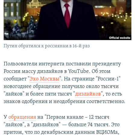
РАСПИСАНИЕ ВЕЩАНИЯ
ПОДПИШИТЕСЬ НА РАССЫЛКУ
СОЦИАЛЬНЫЕ СЕТИ
Путин обратился к россиянам в 16-й раз
Пользователи интернета поставили президенту
России массу дизлайков в YouTube. Об этом
Все сайты РСЕ/РС
сообщает "
Эхо Москвы
". На странице "России-1"
новогоднее обращение получило около тысячи
"лайков" и более пяти тысяч "
дизлайков
", то есть
знаков одобрения и неодобрения соответственно.
У
обращения
на "Первом канале – 12 тысяч
"лайков", а "дизлайков" — больше 74 тысяч. Это
притом, что по декабрьским данным ВЦИОМа,