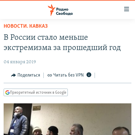
Ссылки
для
упрощенного
НОВОСТИ. КАВКАЗ
ПРОГРАММЫ
доступа
В России стало меньше
ПОДКАСТЫ
Вернуться
экстремизма за прошедший год
к
АВТОРСКИЕ ПРОЕКТЫ
основному
04 января 2019
ЦИТАТЫ СВОБОДЫ
содержанию
Вернутся
МНЕНИЯ
Поделиться
Читать без VPN
к
КУЛЬТУРА
главной
Приоритетный источник в Google
навигации
IDEL.РЕАЛИИ
Вернутся
КАВКАЗ.РЕАЛИИ
к
СЕВЕР.РЕАЛИИ
поиску
СИБИРЬ.РЕАЛИИ