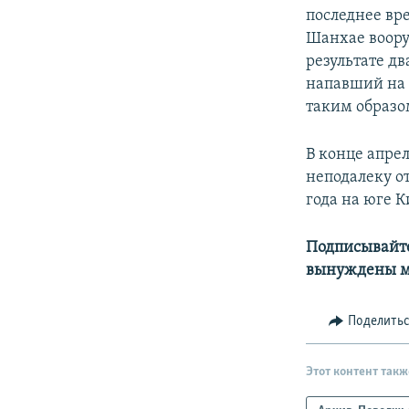
последнее вр
Шанхае воору
результате д
напавший на д
таким образо
В конце апре
неподалеку от
года на юге 
Подписывайте
вынуждены м
Поделить
Этот контент такж