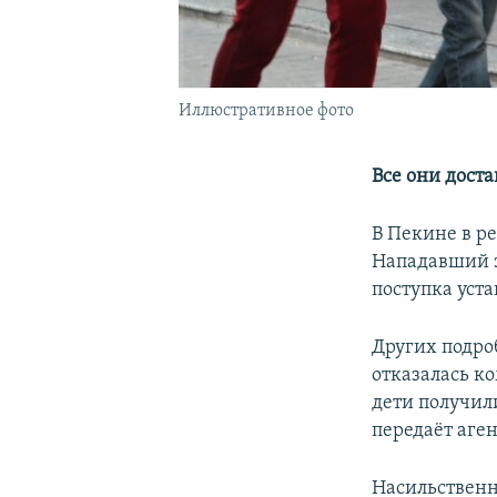
Иллюстративное фото
Все они дост
В Пекине в р
Нападавший 
поступка уст
Других подро
отказалась к
дети получили
передаёт аге
Насильственн