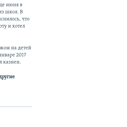
це июня в
з школ. В
снилось, что
оту и хотел
ожом на детей
январе 2017
л казнен.
 другие