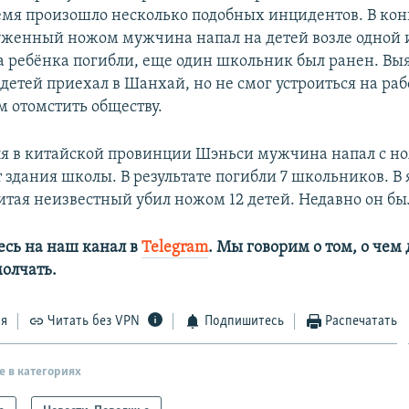
емя произошло несколько подобных инцидентов. В кон
женный ножом мужчина напал на детей возле одной и
ва ребёнка погибли, еще один школьник был ранен. Выя
етей приехал в Шанхай, но не смог устроиться на раб
м отомстить обществу.
ля в китайской провинции Шэньси мужчина напал с н
 здания школы. В результате погибли 7 школьников. В 
Китая неизвестный убил ножом 12 детей. Недавно он бы
сь на наш канал в
Telegram
. Мы говорим о том, о чем
олчать.
ся
Читать без VPN
Подпишитесь
Распечатать
е в категориях