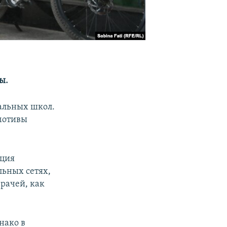
ы.
чальных школ.
 мотивы
иция
льных сетях,
врачей, как
нако в