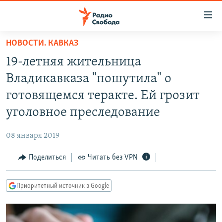
Ссылки
для
упрощенного
НОВОСТИ. КАВКАЗ
ПРОГРАММЫ
доступа
19-летняя жительница
ПОДКАСТЫ
Вернуться
Владикавказа "пошутила" о
к
АВТОРСКИЕ ПРОЕКТЫ
готовящемся теракте. Ей грозит
основному
ЦИТАТЫ СВОБОДЫ
содержанию
уголовное преследование
Вернутся
МНЕНИЯ
к
08 января 2019
КУЛЬТУРА
главной
Поделиться
Читать без VPN
навигации
IDEL.РЕАЛИИ
Вернутся
КАВКАЗ.РЕАЛИИ
к
Приоритетный источник в Google
СЕВЕР.РЕАЛИИ
поиску
СИБИРЬ.РЕАЛИИ