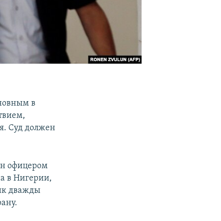
новным в
твием,
я. Суд должен
ан офицером
а в Нигерии,
тик дважды
рану.