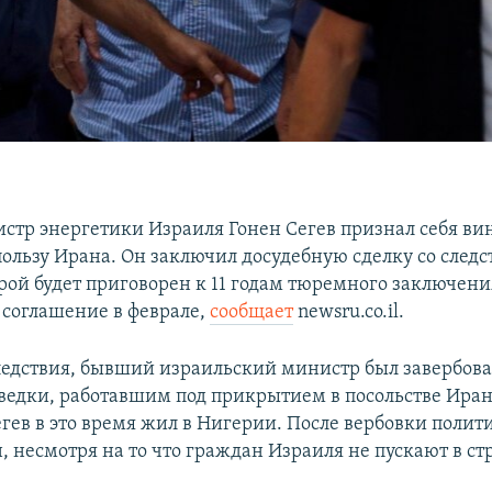
тр энергетики Израиля Гонен Сегев признал себя ви
ользу Ирана. Он заключил досудебную сделку со следс
орой будет приговорен к 11 годам тюремного заключени
о соглашение в феврале,
сообщает
newsru.co.il.
едствия, бывший израильский министр был завербов
ведки, работавшим под прикрытием в посольстве Иран
Сегев в это время жил в Нигерии. После вербовки поли
 несмотря на то что граждан Израиля не пускают в ст