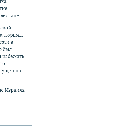
ика
тие
лестине.
вской
яца тюрьмы
езти в
о был
я избежать
го
тпущен на
ие Израиля