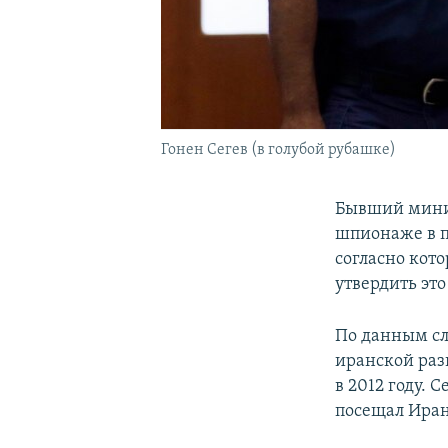
Гонен Сегев (в голубой рубашке)
Бывший минис
шпионаже в п
согласно кот
утвердить эт
По данным сл
иранской раз
в 2012 году. 
посещал Иран,