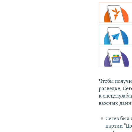
Чтобы получи
разведке, Се
к спецслужба
важных данны
Сегев был 
партии "Цо