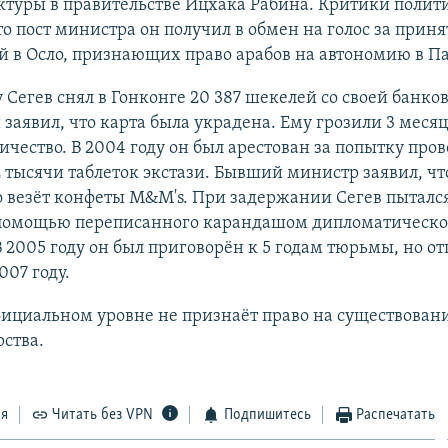
ктуры в правительстве Ицхака Рабина. Критики полит
то пост министра он получил в обмен на голос за приня
 в Осло, признающих право арабов на автономию в Па
у Сегев снял в Гонконге 20 387 шекелей со своей банко
 заявил, что карта была украдена. Ему грозили 3 мес
чество. В 2004 году он был арестован за попытку пров
 тысячи таблеток экстази. Бывший министр заявил, чт
о везёт конфеты M&M's. При задержании Сегев пыталс
 помощью переписанного карандашом дипломатическо
В 2005 году он был приговорён к 5 годам тюрьмы, но о
007 году.
фициальном уровне не признаёт право на существован
рства.
ся
Читать без VPN
Подпишитесь
Распечатать