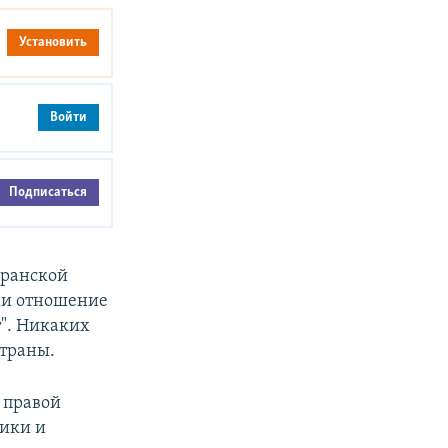
Установить
Войти
Подписаться
иранской
ми отношение
т". Никаких
страны.
 правой
тики и