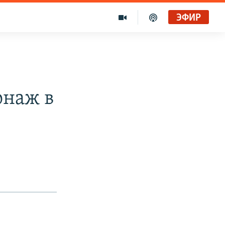
ЭФИР
онаж в