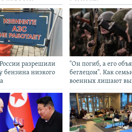
 России разрешили
"Он погиб, а его объ
у бензина низкого
беглецом". Как семь
а
военных лишают вы