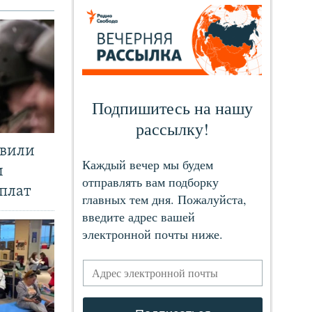
явили
и
плат