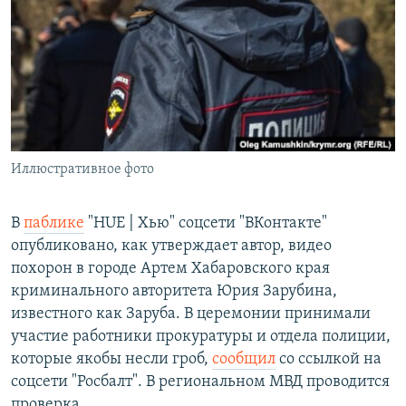
РАСПИСАНИЕ ВЕЩАНИЯ
ПОДПИШИТЕСЬ НА РАССЫЛКУ
СОЦИАЛЬНЫЕ СЕТИ
Иллюстративное фото
Все сайты РСЕ/РС
В
паблике
"HUE | Хью" соцсети "ВКонтакте"
опубликовано, как утверждает автор, видео
похорон в городе Артем Хабаровского края
криминального авторитета Юрия Зарубина,
известного как Заруба. В церемонии принимали
участие работники прокуратуры и отдела полиции,
которые якобы несли гроб,
сообщил
со ссылкой на
соцсети "Росбалт". В региональном МВД проводится
проверка.