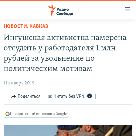
Ссылки
для
упрощенного
НОВОСТИ. КАВКАЗ
ПРОГРАММЫ
доступа
Ингушская активистка намерена
ПОДКАСТЫ
Вернуться
отсудить у работодателя 1 млн
к
АВТОРСКИЕ ПРОЕКТЫ
рублей за увольнение по
основному
ЦИТАТЫ СВОБОДЫ
содержанию
политическим мотивам
Вернутся
МНЕНИЯ
к
11 января 2019
КУЛЬТУРА
главной
Поделиться
Читать без VPN
навигации
IDEL.РЕАЛИИ
Вернутся
КАВКАЗ.РЕАЛИИ
к
Приоритетный источник в Google
СЕВЕР.РЕАЛИИ
поиску
СИБИРЬ.РЕАЛИИ