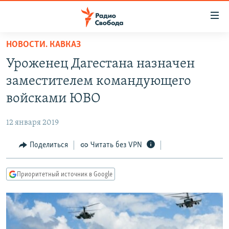
Ссылки
для
упрощенного
НОВОСТИ. КАВКАЗ
ПРОГРАММЫ
доступа
Уроженец Дагестана назначен
ПОДКАСТЫ
Вернуться
заместителем командующего
к
АВТОРСКИЕ ПРОЕКТЫ
войсками ЮВО
основному
ЦИТАТЫ СВОБОДЫ
содержанию
12 января 2019
Вернутся
МНЕНИЯ
к
Поделиться
Читать без VPN
КУЛЬТУРА
главной
навигации
IDEL.РЕАЛИИ
Приоритетный источник в Google
Вернутся
КАВКАЗ.РЕАЛИИ
к
СЕВЕР.РЕАЛИИ
поиску
СИБИРЬ.РЕАЛИИ