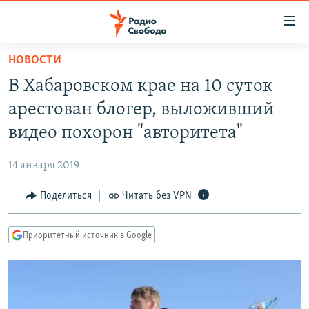
Ссылки
для
упрощенного
НОВОСТИ
ПРОГРАММЫ
доступа
В Хабаровском крае на 10 суток
ПОДКАСТЫ
Вернуться
арестован блогер, выложивший
к
АВТОРСКИЕ ПРОЕКТЫ
видео похорон "авторитета"
основному
ЦИТАТЫ СВОБОДЫ
содержанию
14 января 2019
Вернутся
МНЕНИЯ
к
Поделиться
Читать без VPN
КУЛЬТУРА
главной
навигации
IDEL.РЕАЛИИ
Приоритетный источник в Google
Вернутся
КАВКАЗ.РЕАЛИИ
к
СЕВЕР.РЕАЛИИ
поиску
СИБИРЬ.РЕАЛИИ