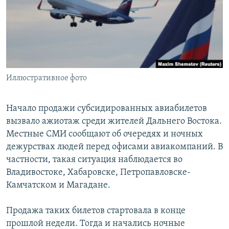
РАСПИСАНИЕ ВЕЩАНИЯ
ПОДПИШИТЕСЬ НА РАССЫЛКУ
СОЦИАЛЬНЫЕ СЕТИ
Иллюстративное фото
​Начало продажи субсидированных авиабилетов
вызвало ажиотаж среди жителей Дальнего Востока.
Все сайты РСЕ/РС
Местные СМИ сообщают об очередях и ночных
дежурствах людей перед офисами авиакомпаний. В
частности, такая ситуация наблюдается во
Владивостоке, Хабаровске, Петропавловске-
Камчатском и Магадане.
Продажа таких билетов стартовала в конце
прошлой недели. Тогда и начались ночные