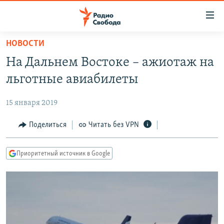
Ссылки
для
упрощенного
НОВОСТИ
ПРОГРАММЫ
доступа
На Дальнем Востоке – ажиотаж на
ПОДКАСТЫ
Вернуться
льготные авиабилеты
к
АВТОРСКИЕ ПРОЕКТЫ
основному
15 января 2019
ЦИТАТЫ СВОБОДЫ
содержанию
Вернутся
МНЕНИЯ
Поделиться
Читать без VPN
к
КУЛЬТУРА
главной
Приоритетный источник в Google
навигации
IDEL.РЕАЛИИ
Вернутся
КАВКАЗ.РЕАЛИИ
к
СЕВЕР.РЕАЛИИ
поиску
СИБИРЬ.РЕАЛИИ