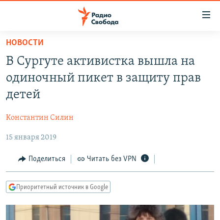
Ссылки
для
упрощенного
НОВОСТИ
ПРОГРАММЫ
доступа
В Сургуте активистка вышла на
ПОДКАСТЫ
Вернуться
одиночный пикет в защиту прав
к
АВТОРСКИЕ ПРОЕКТЫ
детей
основному
ЦИТАТЫ СВОБОДЫ
содержанию
Константин Силин
Вернутся
МНЕНИЯ
к
15 января 2019
КУЛЬТУРА
главной
навигации
IDEL.РЕАЛИИ
Поделиться
Читать без VPN
Вернутся
КАВКАЗ.РЕАЛИИ
к
Приоритетный источник в Google
СЕВЕР.РЕАЛИИ
поиску
СИБИРЬ.РЕАЛИИ