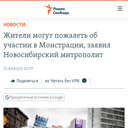
Ссылки
для
упрощенного
НОВОСТИ
ПРОГРАММЫ
доступа
Жители могут пожалеть об
ПОДКАСТЫ
Вернуться
участии в Монстрации, заявил
к
АВТОРСКИЕ ПРОЕКТЫ
Новосибирский митрополит
основному
ЦИТАТЫ СВОБОДЫ
содержанию
21 января 2019
Вернутся
МНЕНИЯ
к
Поделиться
Читать без VPN
КУЛЬТУРА
главной
навигации
IDEL.РЕАЛИИ
Приоритетный источник в Google
Вернутся
КАВКАЗ.РЕАЛИИ
к
СЕВЕР.РЕАЛИИ
поиску
СИБИРЬ.РЕАЛИИ