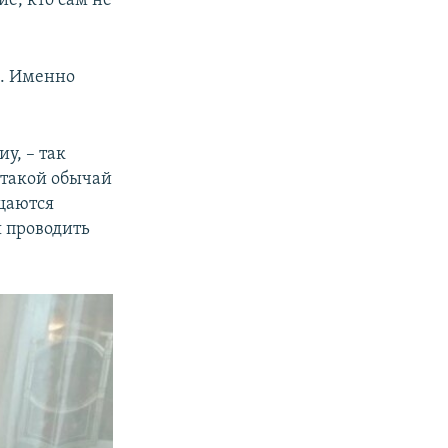
ие, кто сам не
м. Именно
иу, – так
 такой обычай
ащаются
я проводить