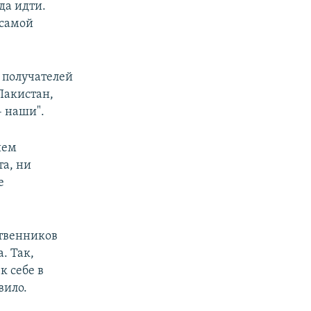
да идти.
 самой
о получателей
Пакистан,
– наши".
ием
та, ни
е
ственников
. Так,
к себе в
вило.