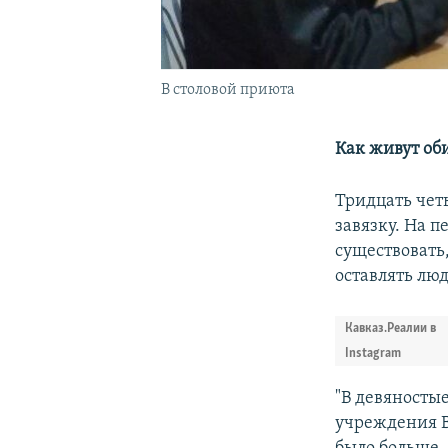
В столовой приюта
Как живут об
Тридцать чет
завязку. На п
существовать
оставлять люд
Кавказ.Реалии в
Instagram
"В девяностые
учреждения В