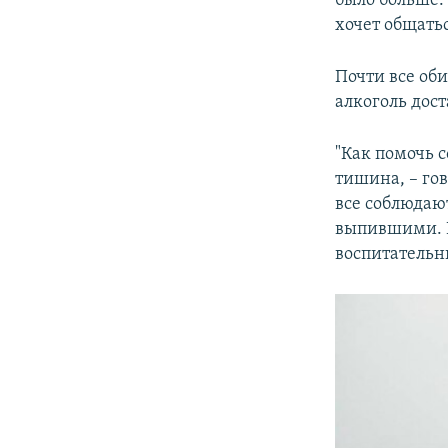
было больше. 
хочет общатьс
Почти все об
алкоголь дост
"Как помочь с
тишина, – гов
все соблюдаю
выпившими. Б
воспитательны