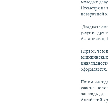
молодых деву
Несмотря на т
невзрачной к
"Двадцать лет
услуг из друг
Афганистан, П
Первое, чем 
медицинских 
инвалидности
оформляется. 
Потом идет д
удается не то
однажды, дочь
Алтайский кр