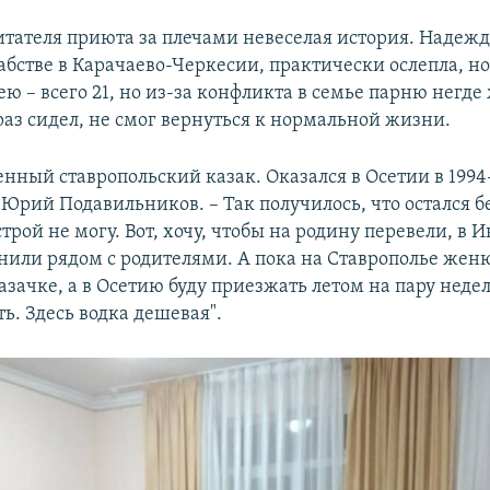
итателя приюта за плечами невеселая история. Надежд
рабстве в Карачаево-Черкесии, практически ослепла, н
ю – всего 21, но из-за конфликта в семье парню негде
раз сидел, не смог вернуться к нормальной жизни.
енный ставропольский казак. Оказался в Осетии в 1994-
Юрий Подавильников. – Так получилось, что остался бе
строй не могу. Вот, хочу, чтобы на родину перевели, в 
нили рядом с родителями. А пока на Ставрополье жен
зачке, а в Осетию буду приезжать летом на пару неде
ь. Здесь водка дешевая".