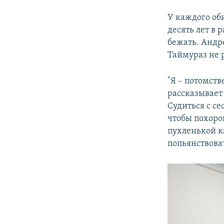
У каждого об
десять лет в 
бежать. Андре
Таймураз не 
"Я – потомств
рассказывает 
Судиться с се
чтобы похоро
пухленькой ка
попьянствоват