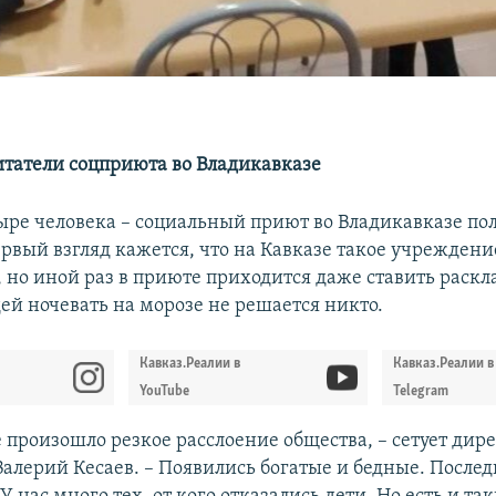
итатели соцприюта во Владикавказе
ыре человека – социальный приют во Владикавказе по
ервый взгляд кажется, что на Кавказе такое учрежден
, но иной раз в приюте приходится даже ставить раск
ей ночевать на морозе не решается никто.
Кавказ.Реалии в
Кавказ.Реалии в
YouTube
Telegram
 произошло резкое расслоение общества, – сетует дир
алерий Кесаев. – Появились богатые и бедные. Послед