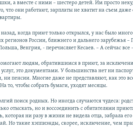
шки, а вместе с ними – шестеро детей. Им просто неку
о, что они работают, зарплаты не хватит на съем даже
вартиры.
 назад, когда приют только открылся, у нас было мног
их регионов России, ближнего и дальнего зарубежья – 
ольша, Венгрия, - перечисляет Кесаев. – А сейчас все 
помогают людям, обратившимся в приют, за исключен
услуг, это документами. У большинства нет ни паспор
, ни пенсии. Многие даже не представляют, как это вс
На то, чтобы собрать бумаги, уходят месяцы.
олгий поиск родных. Но иногда случаются чудеса: род
лько отыскать, но и воссоединить с обитателями приюта
, которая ни разу в жизни не видела отца, забрала его 
ай. Но такие хэппиэнды, скорее, исключение, чем пра