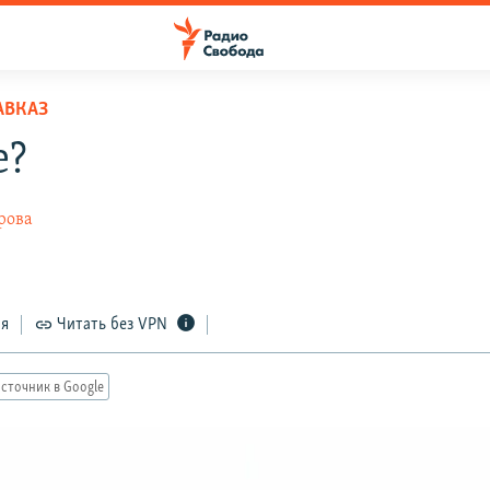
АВКАЗ
е?
рова
ся
Читать без VPN
сточник в Google