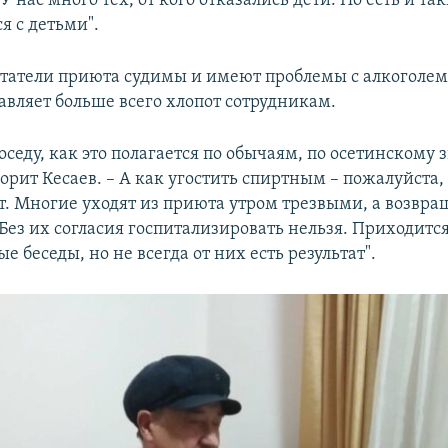
У нас много тех, от кого отказались дети. Но есть и так
я с детьми".
итатели приюта судимы и имеют проблемы с алкоголе
авляет больше всего хлопот сотрудникам.
оседу, как это полагается по обычаям, по осетинскому з
орит Кесаев. – А как угостить спиртным – пожалуйста,
т. Многие уходят из приюта утром трезвыми, а возвр
ез их согласия госпитализировать нельзя. Приходитс
е беседы, но не всегда от них есть результат".