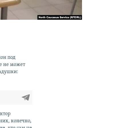
лон под
ие не может
ладушки:
ектор
них, конечно,