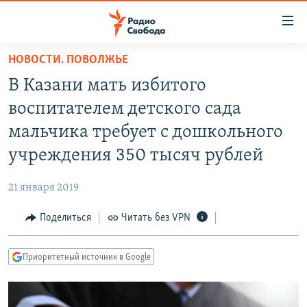
Ссылки
для
упрощенного
НОВОСТИ. ПОВОЛЖЬЕ
ПРОГРАММЫ
доступа
В Казани мать избитого
ПОДКАСТЫ
Вернуться
воспитателем детского сада
к
АВТОРСКИЕ ПРОЕКТЫ
мальчика требует с дошкольного
основному
ЦИТАТЫ СВОБОДЫ
содержанию
учреждения 350 тысяч рублей
Вернутся
МНЕНИЯ
к
21 января 2019
КУЛЬТУРА
главной
Поделиться
Читать без VPN
навигации
IDEL.РЕАЛИИ
Вернутся
КАВКАЗ.РЕАЛИИ
к
Приоритетный источник в Google
СЕВЕР.РЕАЛИИ
поиску
СИБИРЬ.РЕАЛИИ