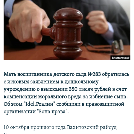
РАСПИСАНИЕ ВЕЩАНИЯ
ПОДПИШИТЕСЬ НА РАССЫЛКУ
СОЦИАЛЬНЫЕ СЕТИ
Все сайты РСЕ/РС
Мать воспитанника детского сада №283 обратилась
с исковым заявлением к дошкольному
учреждению о взыскании 350 тысяч рублей в счет
компенсации морального вреда за избиение сына.
Об этом "Idel.Реалии" сообщили в правозащитной
организации "Зона права".
10 октября прошлого года Вахитовский райсуд