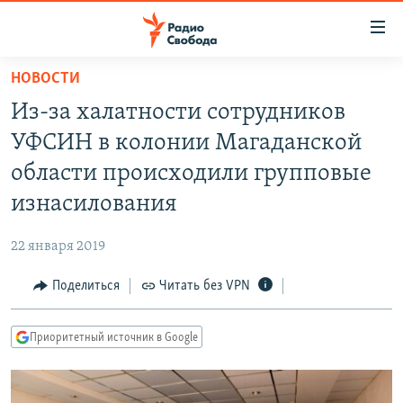
Ссылки
для
упрощенного
НОВОСТИ
ПРОГРАММЫ
доступа
Из-за халатности сотрудников
ПОДКАСТЫ
Вернуться
УФСИН в колонии Магаданской
к
АВТОРСКИЕ ПРОЕКТЫ
области происходили групповые
основному
ЦИТАТЫ СВОБОДЫ
содержанию
изнасилования
Вернутся
МНЕНИЯ
к
22 января 2019
КУЛЬТУРА
главной
Поделиться
Читать без VPN
навигации
IDEL.РЕАЛИИ
Вернутся
КАВКАЗ.РЕАЛИИ
к
Приоритетный источник в Google
СЕВЕР.РЕАЛИИ
поиску
СИБИРЬ.РЕАЛИИ