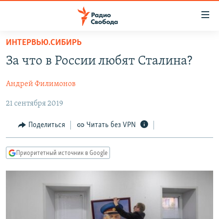
Ссылки
для
упрощенного
ИНТЕРВЬЮ.СИБИРЬ
ПРОГРАММЫ
доступа
За что в России любят Сталина?
ПОДКАСТЫ
Вернуться
к
Андрей Филимонов
АВТОРСКИЕ ПРОЕКТЫ
основному
21 сентября 2019
ЦИТАТЫ СВОБОДЫ
содержанию
Вернутся
МНЕНИЯ
Поделиться
Читать без VPN
к
КУЛЬТУРА
главной
Приоритетный источник в Google
навигации
IDEL.РЕАЛИИ
Вернутся
КАВКАЗ.РЕАЛИИ
к
СЕВЕР.РЕАЛИИ
поиску
СИБИРЬ.РЕАЛИИ