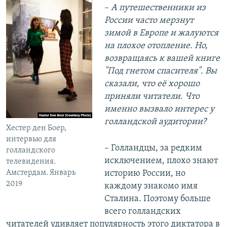
–
А путешественники из
России часто мерзнут
зимой в Европе и жалуются
на плохое отопление. Но,
возвращаясь к вашей книге
"Под гнетом спасителя". Вы
сказали, что её хорошо
приняли читатели. Что
именно вызвало интерес у
голландской аудитории?
Хестер ден Боер,
интервью для
– Голландцы, за редким
голландского
исключением, плохо знают
телевидения.
Амстердам. Январь
историю России, но
2019
каждому знакомо имя
Сталина. Поэтому больше
всего голландских
читателей удивляет популярность этого диктатора в