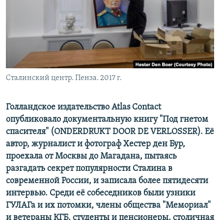
РАСПИСАНИЕ ВЕЩАНИЯ
ПОДПИШИТЕСЬ НА РАССЫЛКУ
СОЦИАЛЬНЫЕ СЕТИ
Сталинский центр. Пенза. 2017 г.
Голландское издательство Atlas Contact
опубликовало документальную книгу "Под гнетом
Все сайты РСЕ/РС
спасителя" (ONDERDRUKT DOOR DE VERLOSSER). Её
автор, журналист и фотограф Хестер ден Бур,
проехала от Москвы до Магадана, пытаясь
разгадать секрет популярности Сталина в
современной России, и записала более пятидесяти
интервью. Среди её собеседников были узники
ГУЛАГа и их потомки, члены общества "Мемориал"
и ветераны КГБ, студенты и пенсионеры, столичная