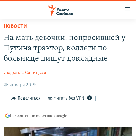
Ссылки
для
упрощенного
НОВОСТИ
ПРОГРАММЫ
доступа
На мать девочки, попросившей у
ПОДКАСТЫ
Вернуться
Путина трактор, коллеги по
к
АВТОРСКИЕ ПРОЕКТЫ
больнице пишут докладные
основному
ЦИТАТЫ СВОБОДЫ
содержанию
Людмила Савицкая
Вернутся
МНЕНИЯ
к
25 января 2019
КУЛЬТУРА
главной
навигации
IDEL.РЕАЛИИ
Поделиться
Читать без VPN
Вернутся
КАВКАЗ.РЕАЛИИ
к
Приоритетный источник в Google
СЕВЕР.РЕАЛИИ
поиску
СИБИРЬ.РЕАЛИИ