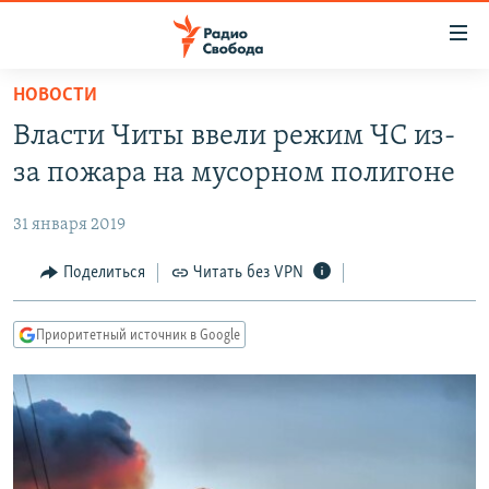
Ссылки
для
упрощенного
НОВОСТИ
ПРОГРАММЫ
доступа
Власти Читы ввели режим ЧС из-
ПОДКАСТЫ
Вернуться
за пожара на мусорном полигоне
к
АВТОРСКИЕ ПРОЕКТЫ
основному
31 января 2019
ЦИТАТЫ СВОБОДЫ
содержанию
Вернутся
МНЕНИЯ
Поделиться
Читать без VPN
к
КУЛЬТУРА
главной
Приоритетный источник в Google
навигации
IDEL.РЕАЛИИ
Вернутся
КАВКАЗ.РЕАЛИИ
к
СЕВЕР.РЕАЛИИ
поиску
СИБИРЬ.РЕАЛИИ