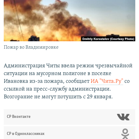
РАСПИСАНИЕ ВЕЩАНИЯ
ПОДПИШИТЕСЬ НА РАССЫЛКУ
СОЦИАЛЬНЫЕ СЕТИ
Пожар во Владимировке
Администрация Читы ввела режим чрезвычайной
ситуации на мусорном полигоне в поселке
Все сайты РСЕ/РС
Ивановка из-за пожара, сообщает
ИА "Чита.Ру"
со
ссылкой на пресс-службу администрации.
Возгорание не могут потушить с 29 января.
СР Вконтакте
СР в Одноклассниках