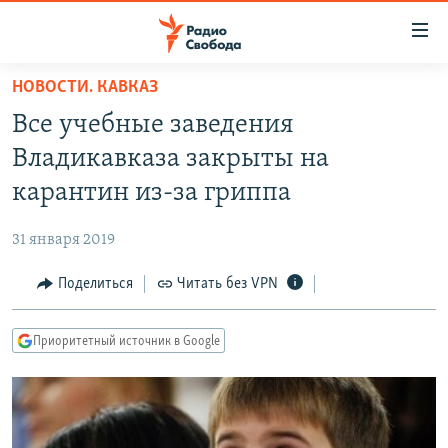
Ссылки
для
упрощенного
НОВОСТИ. КАВКАЗ
ПРОГРАММЫ
доступа
Все учебные заведения
ПОДКАСТЫ
Вернуться
Владикавказа закрыты на
к
АВТОРСКИЕ ПРОЕКТЫ
карантин из-за гриппа
основному
ЦИТАТЫ СВОБОДЫ
содержанию
31 января 2019
Вернутся
МНЕНИЯ
к
Поделиться
Читать без VPN
КУЛЬТУРА
главной
навигации
IDEL.РЕАЛИИ
Приоритетный источник в Google
Вернутся
КАВКАЗ.РЕАЛИИ
к
СЕВЕР.РЕАЛИИ
поиску
СИБИРЬ.РЕАЛИИ