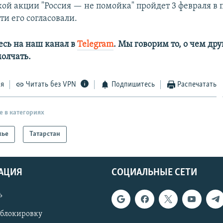
ой акции "Россия — не помойка" пройдет 3 февраля в 
ти его согласовали.
сь на наш канал в
Telegram
. Мы говорим то, о чем дру
лчать.​
ся
Читать без VPN
Подпишитесь
Распечатать
е в категориях
жье
Татарстан
АЦИЯ
СОЦИАЛЬНЫЕ СЕТИ
ь
 блокировку