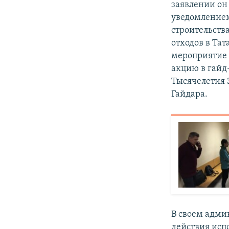
заявлении он 
уведомлением
строительств
отходов в Тат
мероприятие 
акцию в гайд
Тысячелетия 
Гайдара.
В своем адми
действия исп