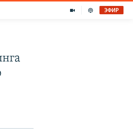
ЭФИР
инга
о