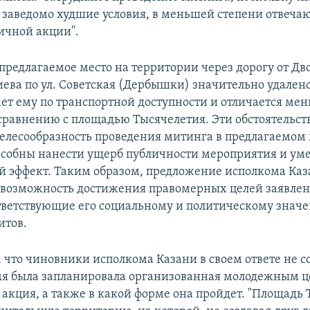
 заведомо худшие условия, в меньшей степени отвеча
ичной акции".
 предлагаемое место на территории через дорогу от Дв
иева по ул. Советская (Дербышки) значительно удалено
пает ему по транспортной доступности и отличается м
сравнению с площадью Тысячелетия. Эти обстоятельств
целесообразность проведения митинга в предлагаемом 
особны нанести ущерб публичности мероприятия и ум
 эффект. Таким образом, предложение исполкома Каз
 возможность достижения правомерных целей заявле
тветствующие его социальному и политическому знач
итов.
 что чиновники исполкома Казани в своем ответе не с
мя была запланировала организованная молодежным 
 акция, а также в какой форме она пройдет. "Площадь