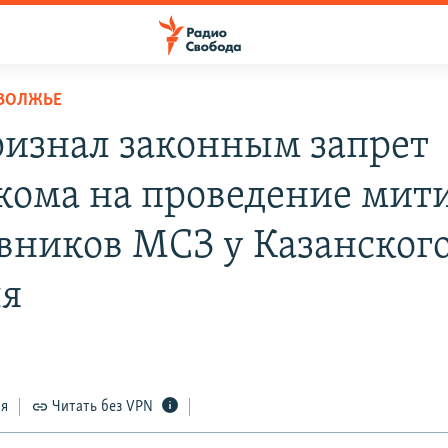
ОВОЛЖЬЕ
ризнал законным запрет
кома на проведение мит
вников МСЗ у Казанског
я
9
ся
Читать без VPN