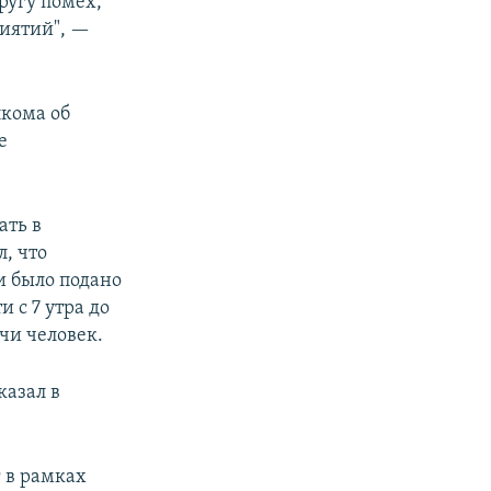
ругу помех,
риятий", —
лкома об
е
ать в
, что
и было подано
 с 7 утра до
чи человек.
казал в
г в рамках