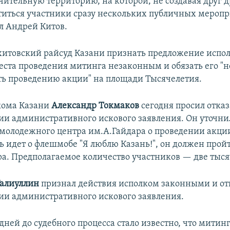
чительную территорию, на которой, не создавая друг д
титься участники сразу нескольких публичных мероп
л Андрей Китов.
хитовский райсуд Казани признать предложение испо
ста проведения митинга незаконным и обязать его "н
ть проведению акции" на площади Тысячелетия.
кома Казани
Александр Токмаков
сегодня просил отказ
ии административного искового заявления. Он уточнил
молодежного центра им.А.Гайдара о проведении акци
чь идет о флешмобе "Я люблю Казань!", он должен пройти
ера. Предполагаемое количество участников — две тыся
Галиуллин
признал действия исполком законными и от
ии административного искового заявления.
дней до судебного процесса стало известно, что митин