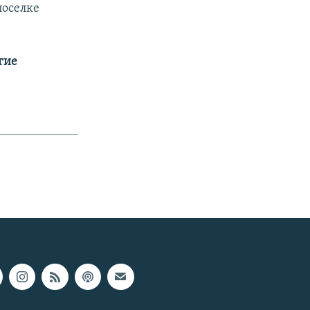
поселке
гие