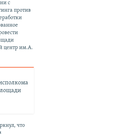
ни с
тинга против
реработки
ованное
ровести
лощади
й центр им.А.
исполкома
площади
ркнул, что
м