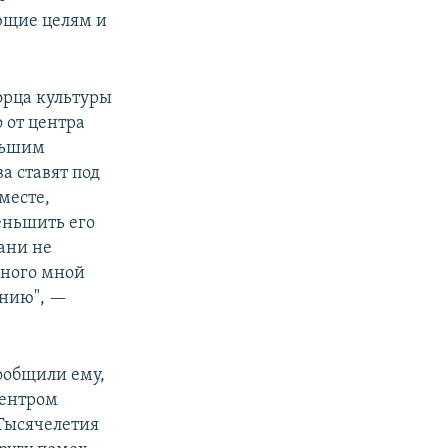
ющие целям и
орца культуры
 от центра
еньшим
а ставят под
месте,
еньшить его
ани не
нного мной
ению", —
ообщили ему,
центром
 Тысячелетия