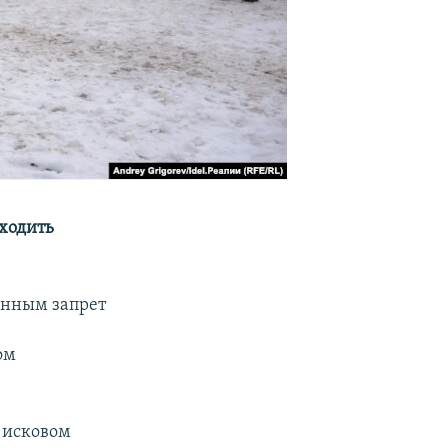
оходить
онным запрет
ом
 исковом