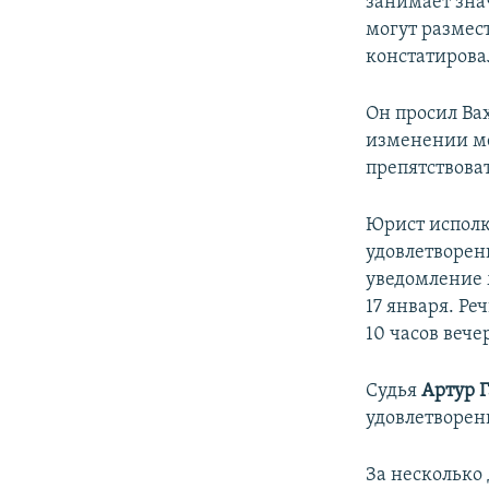
занимает зна
могут размес
констатирова
Он просил Ва
изменении ме
препятствова
Юрист испол
удовлетворен
уведомление 
17 января. Ре
10 часов веч
Судья
Артур 
удовлетворен
За несколько 