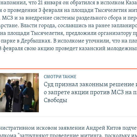
напомнил, что 21 января он обратился в исполком Каза
 о проведении 3 февраля на площади Тысячелетия ми
а МСЗ и за внедрение системы раздельного сбора и пе
арстане. Власти города, сославшись на ранее запланир
на площади Тысячелетия, предложили организатору п
-парке в Дербышках. В исполкоме уточнили, что на п
3 февраля свою акцию проведет казанский молодежны
СМОТРИ ТАКЖЕ
Суд признал законным решение 
о запрете aкции против МСЗ на 
Свободы
нистративном исковом заявлении Андрей Китов подче
олкома "затрудняют проведение митинга, поскольку и