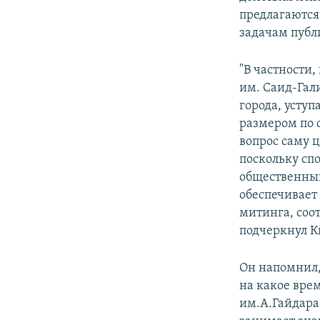
предлагаются
задачам публ
"В частности,
им. Саид-Гал
города, усту
размером по 
вопрос саму 
поскольку сп
общественный
обеспечивает
митинга, соо
подчеркнул К
Он напомнил,
на какое вре
им.А.Гайдара