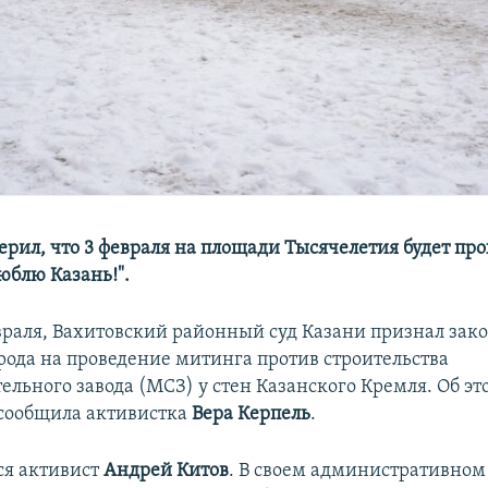
ерил, что 3 февраля на площади Тысячелетия будет пр
юблю Казань!".
евраля, Вахитовский районный суд Казани признал зак
рода на проведение митинга против строительства
ельного завода (МСЗ) у стен Казанского Кремля. Об эт
" сообщила активистка
Вера Керпель
.
ся активист
Андрей Китов
. В своем административном