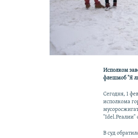
Исполком зав
флешмоб "Я л
Сегодня, 1 ф
исполкома го
мусоросжигат
"Idel.Реалии
В суд обратил