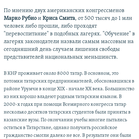
По мнению двух американских конгрессменов
Марко
Рубио
и
Криса
Смита
, от 500 тысяч до 1 млн
человек либо прошли, либо проходят
"перевоспитание" в подобных лагерях. "Обучение" в
лагерях законодатели назвали самым массовым на
сегодняшний день случаем лишения свободы
представителей национальных меньшинств.
В КНР проживает около 8000 татар. В основном, это
потомки татарских предпринимателей, обосновавшихся в
районе Урумчи в конце XIX - начале ХХ века. Большинство
из них хорошо владеют родным татарским языком. В
2000-х годах при помощи Всемирного конгресса татар
несколько десятков татарских студентов были приняты в
казанские вузы. По окончании учебы многие пытались
остаться в Татарстане, однако получить российское
гражданство смогли далеко не все. В результате они были