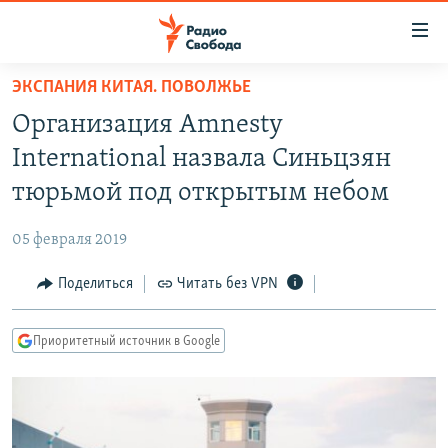
Ссылки
для
упрощенного
ЭКСПАНИЯ КИТАЯ. ПОВОЛЖЬЕ
ПРОГРАММЫ
доступа
Организация Amnesty
ПОДКАСТЫ
Вернуться
International назвала Синьцзян
к
АВТОРСКИЕ ПРОЕКТЫ
тюрьмой под открытым небом
основному
ЦИТАТЫ СВОБОДЫ
содержанию
05 февраля 2019
Вернутся
МНЕНИЯ
к
Поделиться
Читать без VPN
КУЛЬТУРА
главной
навигации
IDEL.РЕАЛИИ
Приоритетный источник в Google
Вернутся
КАВКАЗ.РЕАЛИИ
к
СЕВЕР.РЕАЛИИ
поиску
СИБИРЬ.РЕАЛИИ