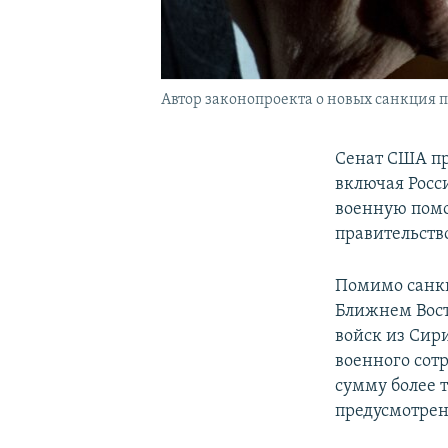
Автор законопроекта о новых санкция
Сенат США п
включая Росс
военную помо
правительств
Помимо санкц
Ближнем Вост
войск из Сир
военного сот
сумму более т
предусмотрен