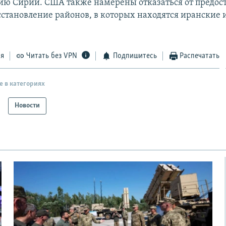
ию Сирии. США также намерены отказаться от предос
осстановление районов, в которых находятся иранские 
ся
Читать без VPN
Подпишитесь
Распечатать
е в категориях
Новости