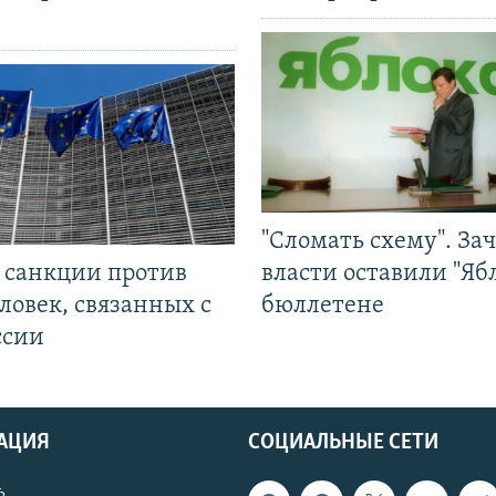
"Сломать схему". За
л санкции против
власти оставили "Ябл
ловек, связанных с
бюллетене
ссии
АЦИЯ
СОЦИАЛЬНЫЕ СЕТИ
ь