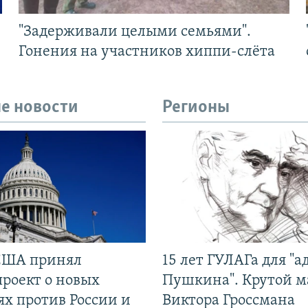
"Задерживали целыми семьями".
Гонения на участников хиппи-слёта
е новости
Регионы
США принял
15 лет ГУЛАГа для "а
проект о новых
Пушкина". Крутой 
ях против России и
Виктора Гроссмана