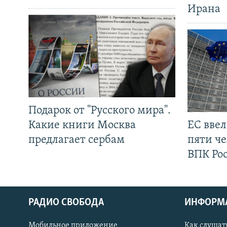
Ирана
Подарок от "Русского мира".
Какие книги Москва
ЕС вве
предлагает сербам
пяти че
ВПК Ро
РАДИО СВОБОДА
ИНФОРМ
Мобильное приложение
Как слушат