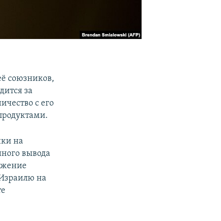
её союзников,
дится за
ичество с его
епродуктами.
ики на
шного вывода
лжение
 Израилю на
те