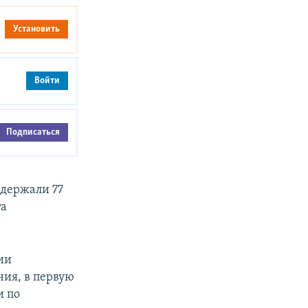
Установить
Войти
Подписаться
ддержали 77
та
ии
ия, в первую
и по