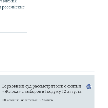
тавления
и российские