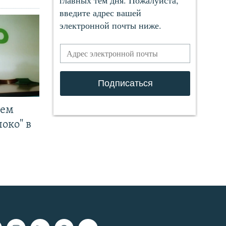
чем
око" в