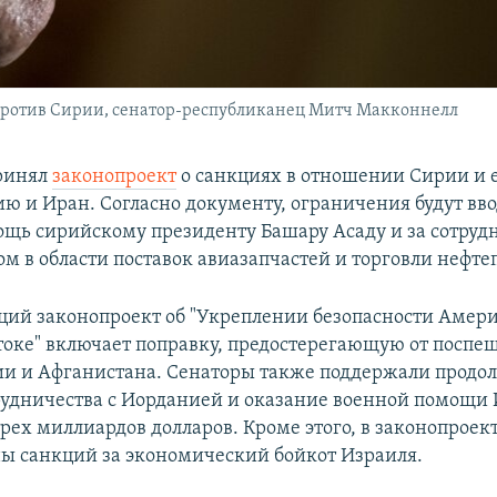
 против Сирии, сенатор-республиканец Митч Макконнелл
ринял
законопроект
о санкциях в отношении Сирии и 
ию и Иран. Согласно документу, ограничения будут вво
щь сирийскому президенту Башару Асаду и за сотрудн
ом в области поставок авиазапчастей и торговли нефт
ий законопроект об "Укреплении безопасности Амер
оке" включает поправку, предостерегающую от поспе
ии и Афганистана. Сенаторы также поддержали продо
рудничества с Иорданией и оказание военной помощи
рех миллиардов долларов. Кроме этого, в законопроек
ы санкций за экономический бойкот Израиля.