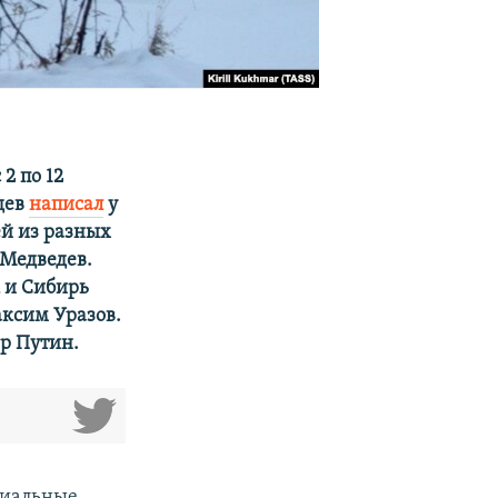
2 по 12
дев
написал
у
тей из разных
 Медведев.
к и Сибирь
ксим Уразов.
ир Путин.
циальные