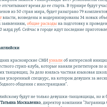
 отсчитывают время до ее старта. В турнире будут учас
менов из 50 стран мира, будет разыграно 79 комплектов
т
власти, возведены и модернизированы 34 новых объе
 заявлениям,
общие расходы
на подготовку к проведе
 млрд руб. Сейчас в городе идут последние приготовл
английски
 днях красноярские СМИ
узнали
об интересной иници
естного стрип-клуба, которые наняли репетиторов по 
их танцовщиц. За дело взялась частная языковая школ
ая ускоренный спецкурс, на котором девушек за месяц
бодного общения с иностранцами".
глийскому будут не только девушки-танцовщицы, но и 
т
Татьяна Москаленко
, директор компании "Заграница 