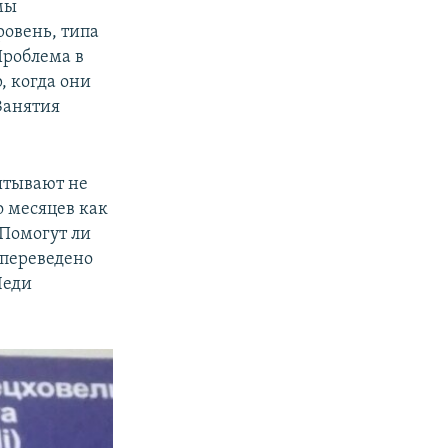
мы
ровень, типа
Проблема в
, когда они
Занятия
ытывают не
о месяцев как
 Помогут ли
 переведено
Леди