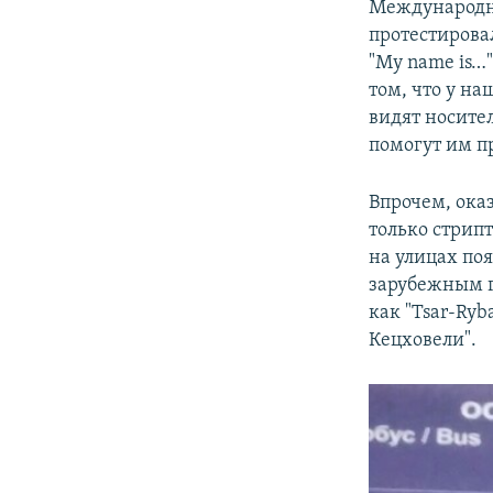
Международно
протестирова
"Мy name is…
том, что у н
видят носител
помогут им пр
Впрочем, ока
только стрип
на улицах по
зарубежным г
как "Tsar-Ryb
Кецховели".