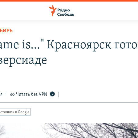
ИБИРЬ
ame is…" Красноярск гот
версиаде
ся
Читать без VPN
сточник в Google