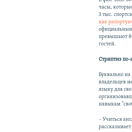
часы, которые
3 тыс. спортс
как рапортую
официальным
превышают 80
гостей.
Стриптиз по-
Буквально на
владельцев м
языку для сво
организовавш
навыкам "сво
– Учиться ан
рассказывае