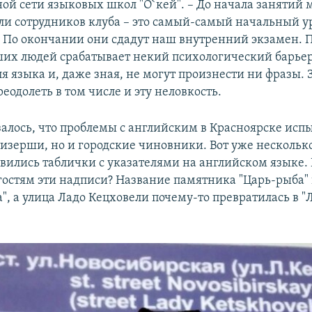
й сети языковых школ "О`кей". – До начала занятий 
ли сотрудников клуба – это самый-самый начальный у
" По окончании они сдадут наш внутренний экзамен. 
аших людей срабатывает некий психологический барьер
я языка и, даже зная, не могут произнести ни фразы. 
еодолеть в том числе и эту неловкость.
залось, что проблемы с английским в Красноярске исп
тизерши, но и городские чиновники. Вот уже нескольк
явились таблички с указателями на английском языке.
остям эти надписи? Название памятника "Царь-рыба"
a", а улица Ладо Кецховели почему-то превратилась в "