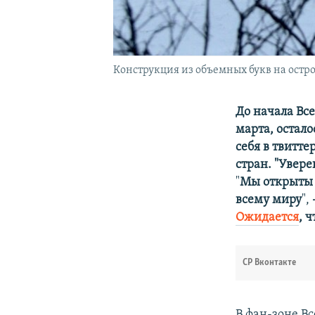
Конструкция из объемных букв на остр
До начала Вс
марта, остал
себя в твитте
стран. "Увере
"
Мы открыты д
всему миру
",
Ожидается
, 
СР Вконтакте
В фан-зоне В