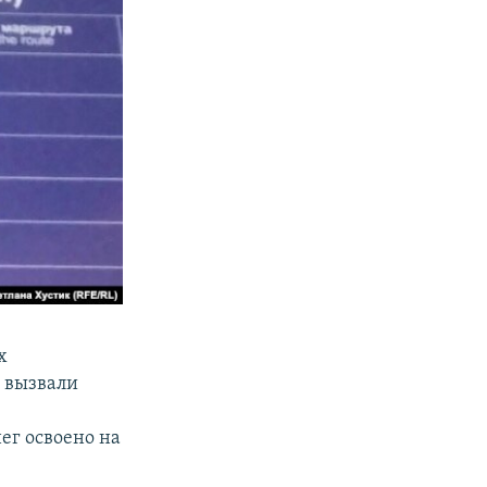
х
е вызвали
нег освоено на