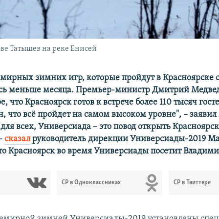
ове Татышев на реке Енисей
емирных зимних игр, которые пройдут в Красноярске с 
ось меньше месяца. Премьер-министр Дмитрий Медве
ре, что Красноярск готов к встрече более 110 тысяч гос
н, что всё пройдет на самом высоком уровне", – заявил
ля всех, Универсиада – это повод открыть Красноярс
–
сказал
руководитель дирекции Универсиады-2019 Ма
что Красноярск во время Универсиады посетит Владим
СР в Одноклассниках
СР в Твиттере
семирной зимней Универсиады-2019 установлены спе