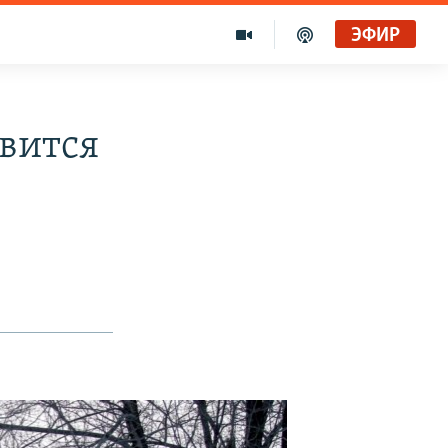
ЭФИР
овится