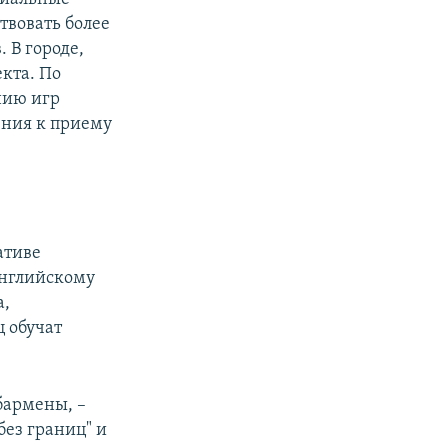
твовать более
. В городе,
кта. По
нию игр
ения к приему
ативе
английскому
а,
 обучат
бармены, –
без границ" и