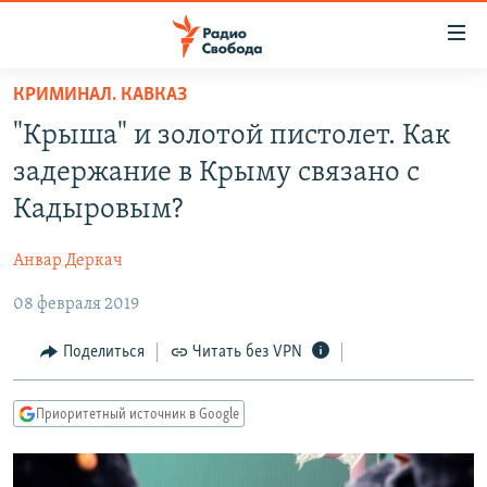
Ссылки
для
упрощенного
КРИМИНАЛ. КАВКАЗ
ПРОГРАММЫ
доступа
"Крыша" и золотой пистолет. Как
ПОДКАСТЫ
Вернуться
задержание в Крыму связано с
к
АВТОРСКИЕ ПРОЕКТЫ
Кадыровым?
основному
ЦИТАТЫ СВОБОДЫ
содержанию
Анвар Деркач
Вернутся
МНЕНИЯ
к
08 февраля 2019
КУЛЬТУРА
главной
навигации
IDEL.РЕАЛИИ
Поделиться
Читать без VPN
Вернутся
КАВКАЗ.РЕАЛИИ
к
Приоритетный источник в Google
СЕВЕР.РЕАЛИИ
поиску
СИБИРЬ.РЕАЛИИ