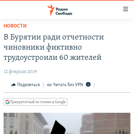
Ссылки
для
упрощенного
НОВОСТИ
ПРОГРАММЫ
доступа
В Бурятии ради отчетности
ПОДКАСТЫ
Вернуться
чиновники фиктивно
к
АВТОРСКИЕ ПРОЕКТЫ
трудоустроили 60 жителей
основному
ЦИТАТЫ СВОБОДЫ
содержанию
12 февраля 2019
Вернутся
МНЕНИЯ
к
Поделиться
Читать без VPN
КУЛЬТУРА
главной
навигации
IDEL.РЕАЛИИ
Приоритетный источник в Google
Вернутся
КАВКАЗ.РЕАЛИИ
к
СЕВЕР.РЕАЛИИ
поиску
СИБИРЬ.РЕАЛИИ