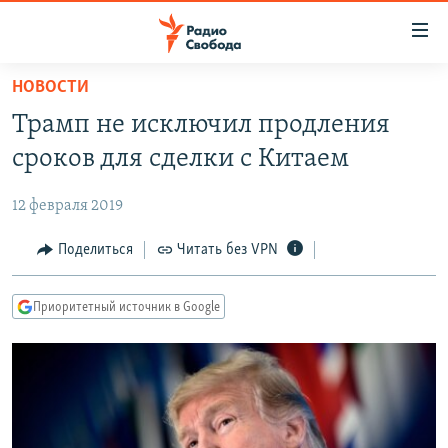
Ссылки
для
упрощенного
НОВОСТИ
ПРОГРАММЫ
доступа
Трамп не исключил продления
ПОДКАСТЫ
Вернуться
сроков для сделки с Китаем
к
АВТОРСКИЕ ПРОЕКТЫ
основному
12 февраля 2019
ЦИТАТЫ СВОБОДЫ
содержанию
Вернутся
МНЕНИЯ
Поделиться
Читать без VPN
к
КУЛЬТУРА
главной
Приоритетный источник в Google
навигации
IDEL.РЕАЛИИ
Вернутся
КАВКАЗ.РЕАЛИИ
к
СЕВЕР.РЕАЛИИ
поиску
СИБИРЬ.РЕАЛИИ