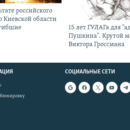
ьтате российского
о Киевской области
огибшие
15 лет ГУЛАГа для "а
Пушкина". Крутой 
Виктора Гроссмана
АЦИЯ
СОЦИАЛЬНЫЕ СЕТИ
ь
 блокировку