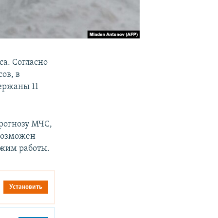
са. Согласно
ов, в
ержаны 11
прогнозу МЧС,
 возможен
ежим работы.
Установить