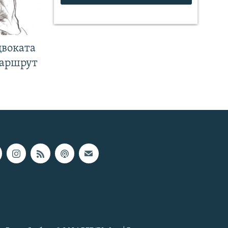
двоката
маршрут