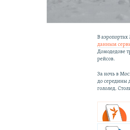
В аэропортах
данным серв
Домодедове т
рейсов.
За ночь в Мо
до середины 
гололед. Сто