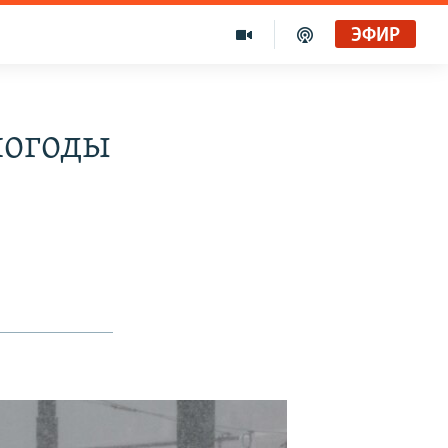
ЭФИР
погоды