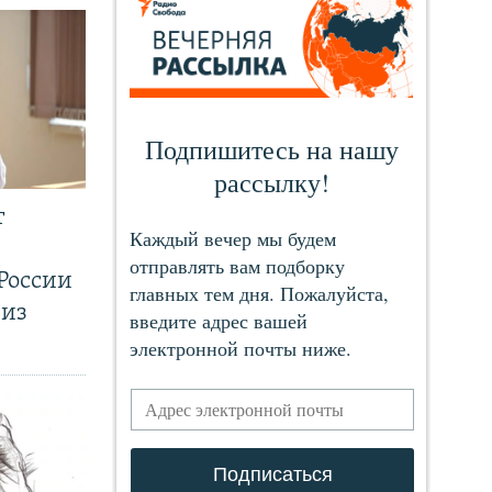
т
России
 из