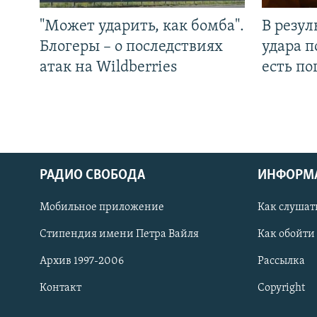
"Может ударить, как бомба".
В резул
Блогеры – о последствиях
удара п
атак на Wildberries
есть п
РАДИО СВОБОДА
ИНФОРМ
Мобильное приложение
Как слушат
СОЦИАЛЬНЫЕ СЕТИ
Стипендия имени Петра Вайля
Как обойти
Архив 1997-2006
Рассылка
Контакт
Copyright
Все сайты РСЕ/РС