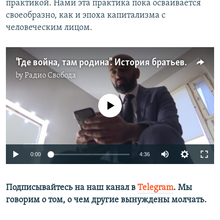
практикой. Нами эта практика пока осваивается
своеобразно, как и эпоха капитализма с
человеческим лицом.
"Где война, там родина". История братьев Найем, которых увезли в СССР от войны в Афганистане
by
Радио Свобода
No media source currently available
0:00
4:36
Подписывайтесь на наш канал в
Telegram
. Мы
говорим о том, о чем другие вынуждены молчать.