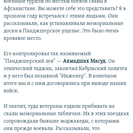
военный туризм по местам боевой славы в
Афганистане. Вы можете себе это представить? Я в
прошлом году встречался с этими людьми. Они
рассказывали, как устанавливали мемориальные
доски в Панджшерское ущелье. Это было очень
кровавое место.
Его контролировал так называемый
"Панджшерский лев" —
Ахмадшах Масуд
. Он
этнический таджик, закончил Кабульский политех
и у него был позывной "Инженер". В конечном
итоге мы и с ним договорились при выводе наших
войск.
И значит, туда ветераны ездили прибивать на
скалы мемориальные таблички. Их в этих поездках
сопровождали бывшие моджахеды, с которыми
они прежде воевали. Рассказывали, что