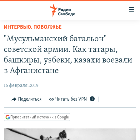
Ссылки
для
упрощенного
ИНТЕРВЬЮ. ПОВОЛЖЬЕ
ПРОГРАММЫ
доступа
"Мусульманский батальон"
ПОДКАСТЫ
Вернуться
советской армии. Как татары,
к
АВТОРСКИЕ ПРОЕКТЫ
башкиры, узбеки, казахи воевали
основному
ЦИТАТЫ СВОБОДЫ
содержанию
в Афганистане
Вернутся
МНЕНИЯ
к
15 февраля 2019
КУЛЬТУРА
главной
Поделиться
Читать без VPN
навигации
IDEL.РЕАЛИИ
Вернутся
КАВКАЗ.РЕАЛИИ
к
Приоритетный источник в Google
СЕВЕР.РЕАЛИИ
поиску
СИБИРЬ.РЕАЛИИ