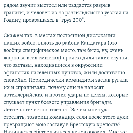
рядом звучит выстрел или раздается разрыв
гранаты, и человек из-за разгильдяйства уезжал на
Родину, превращаясь в "груз 200".
Скажем так, в местах постоянной дислокации
наших войск, вплоть до района Кандагара (это
вообще специфическое место, там было, ну, очень
жарко во всех смыслах) происходили такие случаи,
что заставы, находившиеся в окружении
афганских населенных пунктов, жили достаточно
спокойно. Периодически командиры застав ругали
их и спрашивали, почему они не наносят
артиллерийские и прочие удары по целям, которые
спускает пункт боевого управления бригады.
Лейтенант честно отвечал: "Зачем мне туда
стрелять, товарищ командир, если после этого духи
превращают мою заставу в Брестскую крепость?
Начинается обстрел из всех видов оружия. Мне же