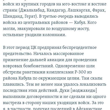
войск из крупных городов на юго-востоке и востоке
страны (Джалалабад, Кандагар, Лашкаргах, Фарах,
Шинданд, Герат). В третью очередь выводились
войска из центральных районов — Кабул. Кого
могли, эвакуировали по воздушному мосту,
остальные уходили колоннами.
В этот период ЦК предпринял беспрецедентное
предательство. Началось массированное
применение дальней авиации для проведения
ковровых бомбометаний. Одновременно шли
обстрелы ракетными комплексами Р-300 из
района Кабула по окружающим целям. Там скалы
плавились. Тем не менее нам удалось локализовать
последствия этих действий. Духи [моджахеды]
выполнили договоренности и не сделали ни одного
выстрела в сторону наших уходящих войск. За это
я, в частности, получил последний в Афганистане