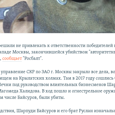
решили не привлекать к ответственности победителей
западе Москвы, закончившейся убийством "авторитетн
,
сообщает
"Росбалт".
 управление СКР по ЗАО г. Москвы закрыло все дела, 
оищем на Крылатских холмах. Там в 2017 году сошлись 
Чечни под руководством влиятельных бизнесменов Ша
Магомеда Халидова. В ход пошло и огнестрельное оруж
ом числе Байсуров, были убиты.
едствия, Шарпуди Байсуров и его брат Руслан изначал