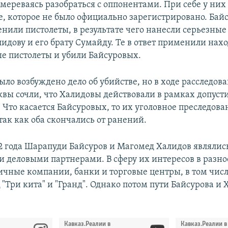
амереваясь разобраться с оппонентами. При себе у них
е, которое не было официально зарегистрировано. Бай
нили пистолеты, в результате чего нанесли серьезные
идову и его брату Сумайду. Те в ответ применили нах
е пистолеты и убили Байсуровых.
ло возбуждено дело об убийстве, но в ходе расследов
сквы сочли, что Халидовы действовали в рамках допус
 Что касается Байсуровых, то их уголовное преследова
так как оба скончались от ранений.
12 года Шарапуди Байсуров и Магомед Халидов являлис
 деловыми партнерами. В сферу их интересов в разно
ичные компании, банки и торговые центры, в том чис
"Три кита" и "Гранд". Однако потом пути Байсурова и
Кавказ.Реалии в
Кавказ.Реалии в