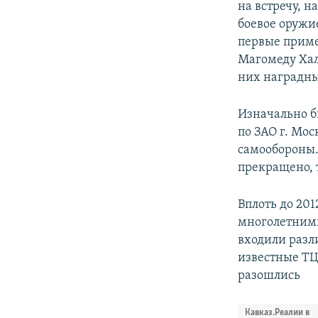
на встречу, н
боевое оружи
первые приме
Магомеду Хал
них наградны
Изначально бы
по ЗАО г. Мо
самообороны.
прекращено, 
Вплоть до 20
многолетними
входили разл
известные ТЦ 
разошлись
Кавказ.Реалии в