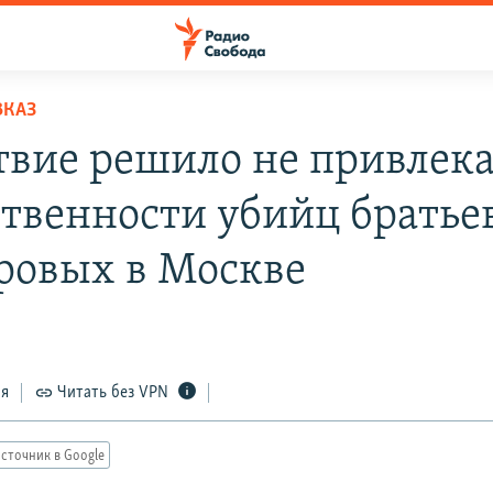
ВКАЗ
твие решило не привлека
ственности убийц братье
ровых в Москве
ся
Читать без VPN
сточник в Google