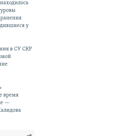
 находилось
суровы
 ранения
одившиеся у
ания в СУ СКР
тимой
ние
ь
е время
ле —
 Халидова