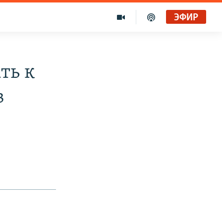
ЭФИР
ть к
в