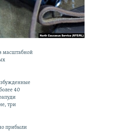
 в масштабной
ых
возбужденные
более 40
рапуди
ие, три
ьно прибыли