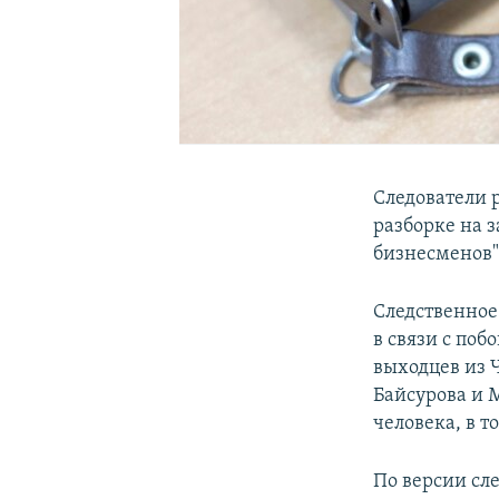
Следователи 
разборке на 
бизнесменов"
Следственное
в связи с поб
выходцев из 
Байсурова и 
человека, в т
По версии сл