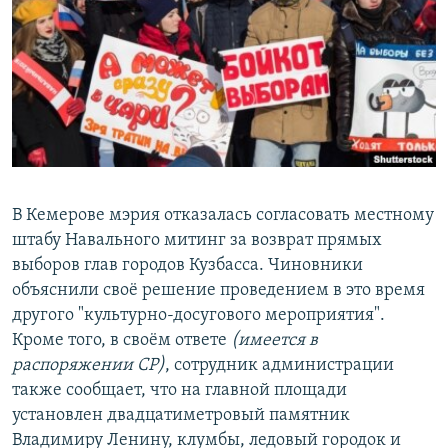
РАСПИСАНИЕ ВЕЩАНИЯ
ПОДПИШИТЕСЬ НА РАССЫЛКУ
СОЦИАЛЬНЫЕ СЕТИ
В Кемерове мэрия отказалась согласовать местному
штабу Навального митинг за возврат прямых
Все сайты РСЕ/РС
выборов глав городов Кузбасса. Чиновники
объяснили своё решение проведением в это время
другого "культурно-досугового мероприятия".
Кроме того, в своём ответе
(имеется в
распоряжении СР)
, сотрудник администрации
также сообщает, что на главной площади
установлен двадцатиметровый памятник
Владимиру Ленину, клумбы, ледовый городок и