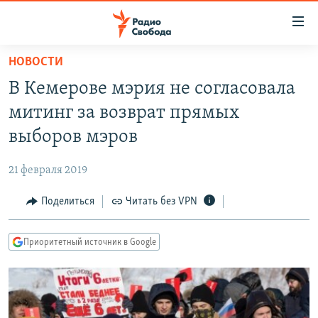
Ссылки
для
упрощенного
НОВОСТИ
ПРОГРАММЫ
доступа
В Кемерове мэрия не согласовала
ПОДКАСТЫ
Вернуться
митинг за возврат прямых
к
АВТОРСКИЕ ПРОЕКТЫ
выборов мэров
основному
ЦИТАТЫ СВОБОДЫ
содержанию
21 февраля 2019
Вернутся
МНЕНИЯ
к
Поделиться
Читать без VPN
КУЛЬТУРА
главной
навигации
IDEL.РЕАЛИИ
Приоритетный источник в Google
Вернутся
КАВКАЗ.РЕАЛИИ
к
СЕВЕР.РЕАЛИИ
поиску
СИБИРЬ.РЕАЛИИ