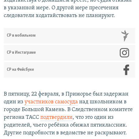
ходатайствуя о домашнем аресте, но судья отказал
в указанной мере. О другой мере пресечения
следователи ходатайствовать не планируют.
СР в мобильном
СР в Инстаграме
СР на Фейсбуке
В пятницу, 22 февраля, в Приморье был задержан
один из
участников самосуда
над школьником в
городе Большой Камень. В Следственном комитете
региона ТАСС
подтвердили
, что это один из
родителей, чьего ребёнка обижал пятиклассник.
Другие подробности в ведомстве не раскрывают.