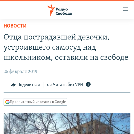
Ссылки
для
упрощенного
НОВОСТИ
ПРОГРАММЫ
доступа
Отца пострадавшей девочки,
ПОДКАСТЫ
Вернуться
устроившего самосуд над
к
АВТОРСКИЕ ПРОЕКТЫ
школьником, оставили на свободе
основному
ЦИТАТЫ СВОБОДЫ
содержанию
25 февраля 2019
Вернутся
МНЕНИЯ
к
Поделиться
Читать без VPN
КУЛЬТУРА
главной
навигации
IDEL.РЕАЛИИ
Приоритетный источник в Google
Вернутся
КАВКАЗ.РЕАЛИИ
к
СЕВЕР.РЕАЛИИ
поиску
СИБИРЬ.РЕАЛИИ