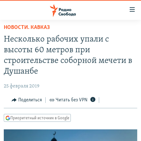
Ссылки
для
упрощенного
НОВОСТИ. КАВКАЗ
ПРОГРАММЫ
доступа
Несколько рабочих упали с
ПОДКАСТЫ
Вернуться
высоты 60 метров при
к
АВТОРСКИЕ ПРОЕКТЫ
строительстве соборной мечети в
основному
ЦИТАТЫ СВОБОДЫ
содержанию
Душанбе
Вернутся
МНЕНИЯ
к
25 февраля 2019
КУЛЬТУРА
главной
Поделиться
Читать без VPN
навигации
IDEL.РЕАЛИИ
Вернутся
КАВКАЗ.РЕАЛИИ
к
Приоритетный источник в Google
СЕВЕР.РЕАЛИИ
поиску
СИБИРЬ.РЕАЛИИ