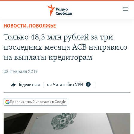
Ссылки
для
упрощенного
НОВОСТИ. ПОВОЛЖЬЕ
ПРОГРАММЫ
доступа
Только 48,3 млн рублей за три
ПОДКАСТЫ
Вернуться
последних месяца АСВ направило
к
АВТОРСКИЕ ПРОЕКТЫ
на выплаты кредиторам
основному
ЦИТАТЫ СВОБОДЫ
содержанию
28 февраля 2019
Вернутся
МНЕНИЯ
к
Поделиться
Читать без VPN
КУЛЬТУРА
главной
навигации
IDEL.РЕАЛИИ
Приоритетный источник в Google
Вернутся
КАВКАЗ.РЕАЛИИ
к
СЕВЕР.РЕАЛИИ
поиску
СИБИРЬ.РЕАЛИИ