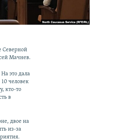
е Северной
сей Мачнев.
 На это дала
 10 человек
у, кто-то
сть в
не, двое на
ть из-за
приятия.