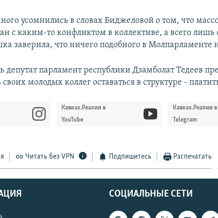
ного усомнились в словах Биджеловой о том, что мас
ан с каким-то конфликтом в коллективе, а всего лишь
шка заверила, что ничего подобного в Молпарламенте н
дь депутат парламент республики Дзамболат Тедеев п
своих молодых коллег оставаться в структуре - платить
Кавказ.Реалии в
Кавказ.Реалии в
YouTube
Telegram
ся
Читать без VPN
Подпишитесь
Распечатать
АЦИЯ
СОЦИАЛЬНЫЕ СЕТИ
ь