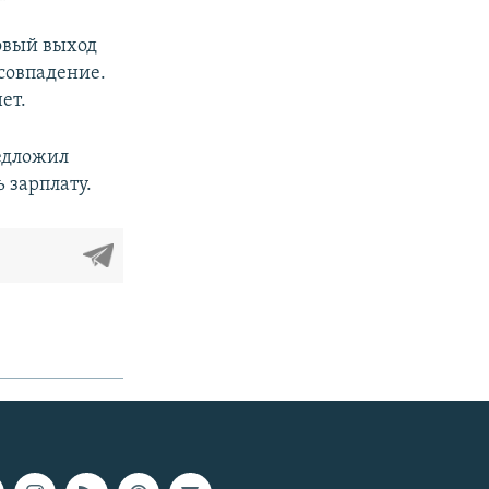
совый выход
 совпадение.
ет.
редложил
 зарплату.