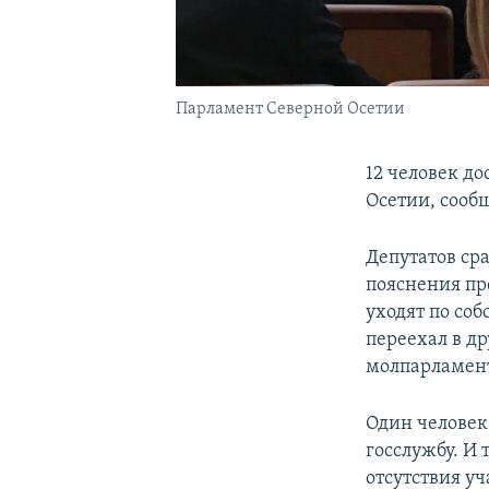
Парламент Северной Осетии
12 человек д
Осетии, сооб
Депутатов сра
пояснения пр
уходят по соб
переехал в др
молпарламен
Один человек
госслужбу. И
отсутствия уч