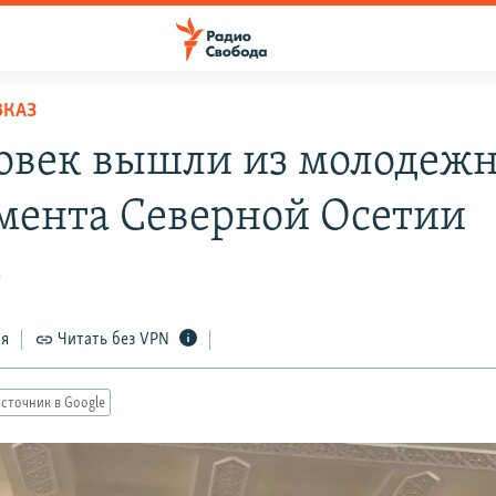
ВКАЗ
ловек вышли из молодежн
мента Северной Осетии
9
ся
Читать без VPN
сточник в Google