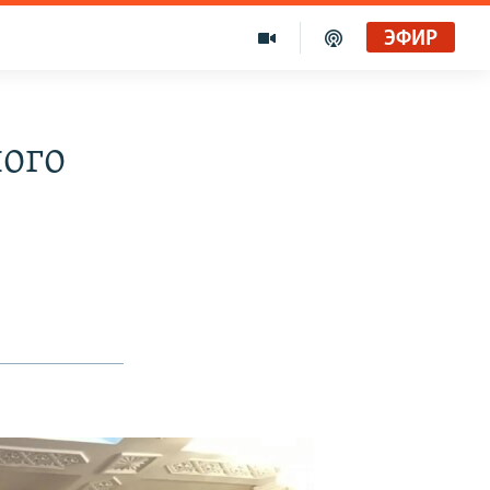
ЭФИР
ого