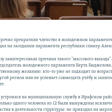
осрочно прекратили членство в молодежном парламент
щил на заседании парламента республики спикер Алек
зу заинтересовала причина такого "массового выхода".
едседатель молодежного парламента Берта Биджелова.
ственному желанию: кто-то уже не подходит по возраст
угой регион или не успевает совмещать учёбу и занято
те.
 устроился на муниципальную службу в Ирафском райо
 только одного человека из 12 были вынуждены исключи
астия в деятельности структуры: не приходил на меро