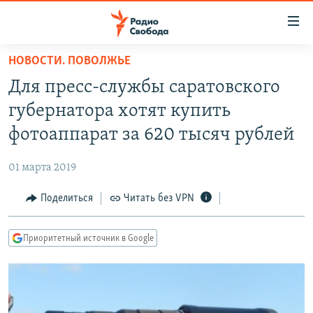
Ссылки
для
упрощенного
НОВОСТИ. ПОВОЛЖЬЕ
ПРОГРАММЫ
доступа
Для пресс-службы саратовского
ПОДКАСТЫ
Вернуться
губернатора хотят купить
к
АВТОРСКИЕ ПРОЕКТЫ
фотоаппарат за 620 тысяч рублей
основному
ЦИТАТЫ СВОБОДЫ
содержанию
01 марта 2019
Вернутся
МНЕНИЯ
к
Поделиться
Читать без VPN
КУЛЬТУРА
главной
навигации
IDEL.РЕАЛИИ
Приоритетный источник в Google
Вернутся
КАВКАЗ.РЕАЛИИ
к
СЕВЕР.РЕАЛИИ
поиску
СИБИРЬ.РЕАЛИИ