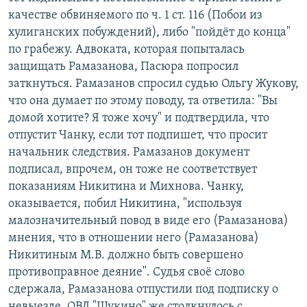
качестве обвиняемого по ч. 1 ст. 116 (Побои из
хулиганских побуждений), либо "пойдёт до конца"
по грабежу. Адвоката, которая попыталась
защищать Рамазанова, Пасюра попросил
заткнуться. Рамазанов спросил судью Ольгу Жукову,
что она думает по этому поводу, та ответила: "Вы
домой хотите? Я тоже хочу" и подтвердила, что
отпустит Чанку, если тот подпишет, что просит
начальник следствия. Рамазанов документ
подписал, впрочем, он тоже не соответствует
показаниям Никитина и Михнова. Чанку,
оказывается, побил Никитина, "используя
малозначительный повод в виде его (Рамазанова)
мнения, что в отношении него (Рамазанова)
Никитиным М.В. должно быть совершено
противоправное деяние". Судья своё слово
сдержала, Рамазанова отпустили под подписку о
невыезде, ОВД "Щукино" же столкнулось с