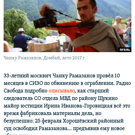
РАСПИСАНИЕ ВЕЩАНИЯ
ПОДПИШИТЕСЬ НА РАССЫЛКУ
СОЦИАЛЬНЫЕ СЕТИ
Чанку Рамазанов, Домбай, лето 2017 г.
Все сайты РСЕ/РС
33-летний москвич Чанку Рамазанов провёл 10
месяцев в СИЗО по обвинению в ограблении. Радио
Свобода подробно
описывало
, как старший
следователь СО отдела МВД по району Щукино
майор юстиции Ирина Иванова-Горовицкая всё это
время фабриковала материалы дела, но
безуспешно: 25 февраля Хорошёвский районный
суд освободил Рамазанова… предъявив ему новое