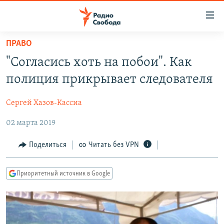
Ссылки
для
упрощенного
ПРАВО
ПРОГРАММЫ
доступа
"Согласись хоть на побои". Как
ПОДКАСТЫ
Вернуться
полиция прикрывает следователя
к
АВТОРСКИЕ ПРОЕКТЫ
основному
Сергей Хазов-Кассиа
ЦИТАТЫ СВОБОДЫ
содержанию
Вернутся
02 марта 2019
МНЕНИЯ
к
КУЛЬТУРА
Поделиться
Читать без VPN
главной
навигации
IDEL.РЕАЛИИ
Вернутся
Приоритетный источник в Google
КАВКАЗ.РЕАЛИИ
к
СЕВЕР.РЕАЛИИ
поиску
СИБИРЬ.РЕАЛИИ