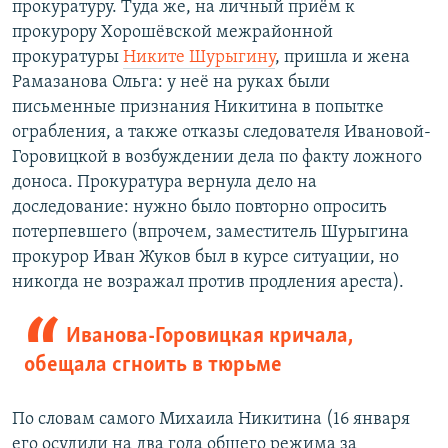
прокуратуру. Туда же, на личный приём к
прокурору Хорошёвской межрайонной
прокуратуры
Никите Шурыгину
, пришла и жена
Рамазанова Ольга: у неё на руках были
письменные признания Никитина в попытке
ограбления, а также отказы следователя Ивановой-
Горовицкой в возбуждении дела по факту ложного
доноса. Прокуратура вернула дело на
доследование: нужно было повторно опросить
потерпевшего (впрочем, заместитель Шурыгина
прокурор Иван Жуков был в курсе ситуации, но
никогда не возражал против продления ареста).
Иванова-Горовицкая кричала,
обещала сгноить в тюрьме
По словам самого Михаила Никитина (16 января
его осудили на два года общего режима за