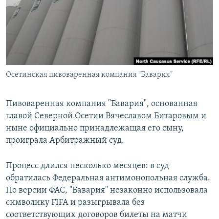
РАСПИСАНИЕ ВЕЩАНИЯ
ПОДПИШИТЕСЬ НА РАССЫЛКУ
СОЦИАЛЬНЫЕ СЕТИ
Осетинская пивоваренная компания "Бавария"
Пивоваренная компания "Бавария", основанная
главой Северной Осетии Вячеславом Битаровым и
Все сайты РСЕ/РС
ныне официально принадлежащая его сыну,
проиграла Арбитражный суд.
Процесс длился несколько месяцев: в суд
обратилась Федеральная антимонопольная служба.
По версии ФАС, "Бавария" незаконно использовала
символику FIFA и разыгрывала без
соответствующих договоров билеты на матчи