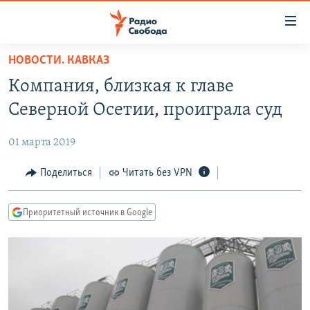
Ссылки
для
упрощенного
НОВОСТИ. КАВКАЗ
ПРОГРАММЫ
доступа
Компания, близкая к главе
ПОДКАСТЫ
Вернуться
Северной Осетии, проиграла суд
к
АВТОРСКИЕ ПРОЕКТЫ
основному
01 марта 2019
ЦИТАТЫ СВОБОДЫ
содержанию
Вернутся
МНЕНИЯ
Поделиться
Читать без VPN
к
КУЛЬТУРА
главной
Приоритетный источник в Google
навигации
IDEL.РЕАЛИИ
Вернутся
КАВКАЗ.РЕАЛИИ
к
СЕВЕР.РЕАЛИИ
поиску
СИБИРЬ.РЕАЛИИ