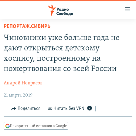
Ссылки
для
упрощенного
РЕПОРТАЖ.СИБИРЬ
ПРОГРАММЫ
доступа
Чиновники уже больше года не
ПОДКАСТЫ
Вернуться
дают открыться детскому
к
АВТОРСКИЕ ПРОЕКТЫ
хоспису, построенному на
основному
ЦИТАТЫ СВОБОДЫ
содержанию
пожертвования со всей России
Вернутся
МНЕНИЯ
к
Андрей Некрасов
КУЛЬТУРА
главной
21 марта 2019
навигации
IDEL.РЕАЛИИ
Вернутся
КАВКАЗ.РЕАЛИИ
Поделиться
Читать без VPN
к
СЕВЕР.РЕАЛИИ
поиску
Приоритетный источник в Google
СИБИРЬ.РЕАЛИИ