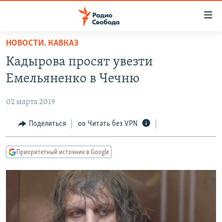
Ссылки
для
упрощенного
НОВОСТИ. КАВКАЗ
ПРОГРАММЫ
доступа
Кадырова просят увезти
ПОДКАСТЫ
Вернуться
Емельяненко в Чечню
к
АВТОРСКИЕ ПРОЕКТЫ
основному
02 марта 2019
ЦИТАТЫ СВОБОДЫ
содержанию
Вернутся
МНЕНИЯ
Поделиться
Читать без VPN
к
КУЛЬТУРА
главной
Приоритетный источник в Google
навигации
IDEL.РЕАЛИИ
Вернутся
КАВКАЗ.РЕАЛИИ
к
СЕВЕР.РЕАЛИИ
поиску
СИБИРЬ.РЕАЛИИ