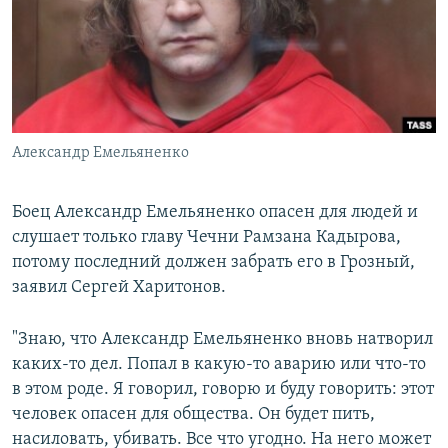
РАСПИСАНИЕ ВЕЩАНИЯ
ПОДПИШИТЕСЬ НА РАССЫЛКУ
СОЦИАЛЬНЫЕ СЕТИ
Александр Емельяненко
Боец Александр Емельяненко опасен для людей и
слушает только главу Чечни Рамзана Кадырова,
Все сайты РСЕ/РС
потому последний должен забрать его в Грозный,
заявил Сергей Харитонов.
"Знаю, что Александр Емельяненко вновь натворил
каких-то дел. Попал в какую-то аварию или что-то
в этом роде. Я говорил, говорю и буду говорить: этот
человек опасен для общества. Он будет пить,
насиловать, убивать. Все что угодно. На него может