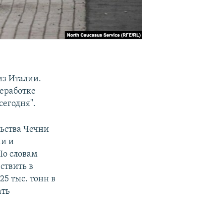
из Италии.
реработке
сегодня".
льства Чечни
ии и
По словам
ствить в
5 тыс. тонн в
ать