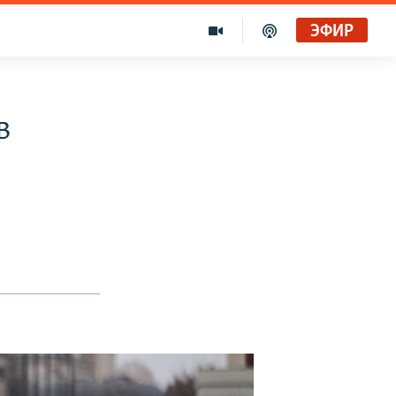
ЭФИР
в