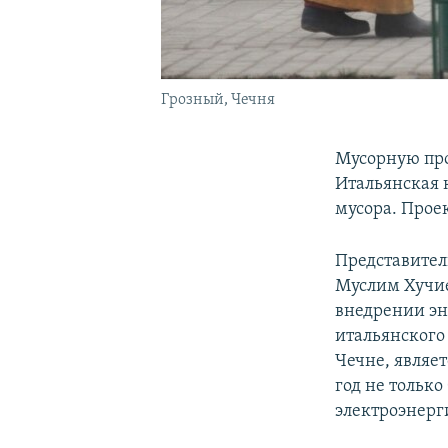
Грозный, Чечня
Мусорную про
Итальянская 
мусора. Проек
Представител
Муслим Хучие
внедрении эн
итальянского
Чечне, являе
год не только
электроэнерг