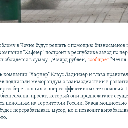
блему в Чечне будут решать с помощью бизнесменов 
компания "Хафнер" построит в республике завод по пе
т обойдется в сумму 1,9 млрд рублей,
сообща
е
т
"Чечня 
ь компании "Хафнер" Клаус Ладинзер и глава правите
в подписали меморандум о взаимодействии в развит
ергосберегающих и энергоэффективных технологий. 
 бизнесмена, проект, который они предполагают осуще
тся пилотным на территории России. Завод мощностью 2
 будет перерабатывать мусор, но и позволит вырабатыв
ию.