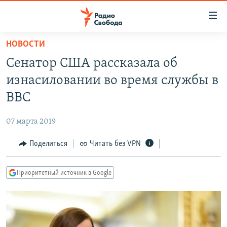
Ссылки
для
упрощенного
НОВОСТИ
ПРОГРАММЫ
доступа
Сенатор США рассказала об
ПОДКАСТЫ
Вернуться
изнасиловании во время службы в
к
АВТОРСКИЕ ПРОЕКТЫ
ВВС
основному
ЦИТАТЫ СВОБОДЫ
содержанию
07 марта 2019
Вернутся
МНЕНИЯ
к
Поделиться
Читать без VPN
КУЛЬТУРА
главной
навигации
IDEL.РЕАЛИИ
Приоритетный источник в Google
Вернутся
КАВКАЗ.РЕАЛИИ
к
СЕВЕР.РЕАЛИИ
поиску
СИБИРЬ.РЕАЛИИ