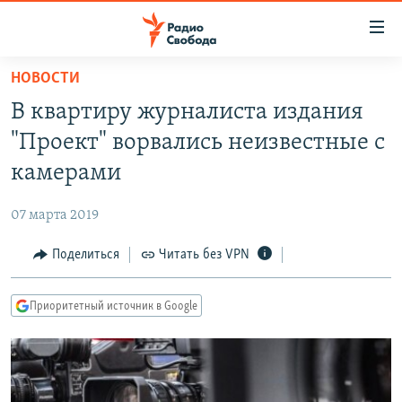
Ссылки
для
упрощенного
НОВОСТИ
ПРОГРАММЫ
доступа
В квартиру журналиста издания
ПОДКАСТЫ
Вернуться
"Проект" ворвались неизвестные с
к
АВТОРСКИЕ ПРОЕКТЫ
камерами
основному
ЦИТАТЫ СВОБОДЫ
содержанию
07 марта 2019
Вернутся
МНЕНИЯ
к
Поделиться
Читать без VPN
КУЛЬТУРА
главной
навигации
IDEL.РЕАЛИИ
Приоритетный источник в Google
Вернутся
КАВКАЗ.РЕАЛИИ
к
СЕВЕР.РЕАЛИИ
поиску
СИБИРЬ.РЕАЛИИ