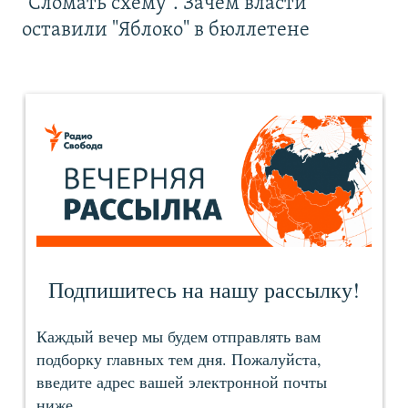
"Сломать схему". Зачем власти
оставили "Яблоко" в бюллетене