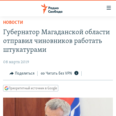
Ссылки
для
упрощенного
НОВОСТИ
ПРОГРАММЫ
доступа
Губернатор Магаданской области
ПОДКАСТЫ
Вернуться
отправил чиновников работать
к
АВТОРСКИЕ ПРОЕКТЫ
штукатурами
основному
ЦИТАТЫ СВОБОДЫ
содержанию
08 марта 2019
Вернутся
МНЕНИЯ
к
Поделиться
Читать без VPN
КУЛЬТУРА
главной
навигации
IDEL.РЕАЛИИ
Приоритетный источник в Google
Вернутся
КАВКАЗ.РЕАЛИИ
к
СЕВЕР.РЕАЛИИ
поиску
СИБИРЬ.РЕАЛИИ