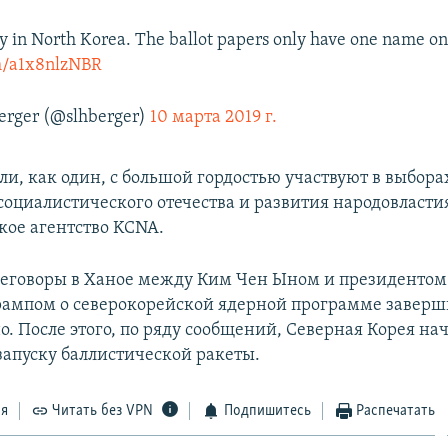
Day in North Korea. The ballot papers only have one name o
om/a1x8nlzNBR
erger (@slhberger)
10 марта 2019 г.
ли, как один, с большой гордостью участвуют в выбора
социалистического отечества и развития народовластия
кое агентство KCNA.
реговоры в Ханое между Ким Чен Ыном и президенто
ампом о северокорейской ядерной программе заверш
о. После этого, по ряду сообщений, Северная Корея на
запуску баллистической ракеты.
ся
Читать без VPN
Подпишитесь
Распечатать