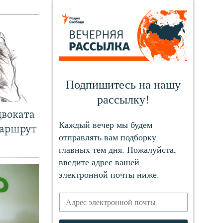
двоката
маршрут