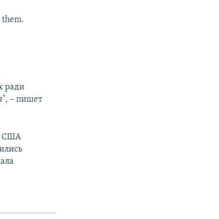
n them.
х ради
", – пишет
м США
ились
чала