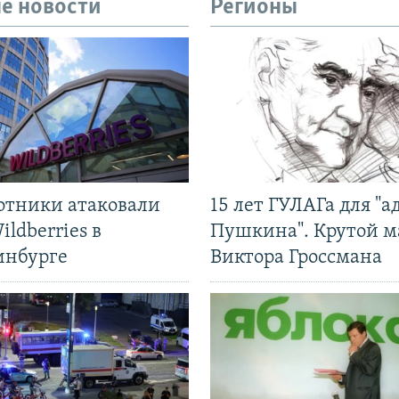
е новости
Регионы
отники атаковали
15 лет ГУЛАГа для "а
ildberries в
Пушкина". Крутой 
инбурге
Виктора Гроссмана