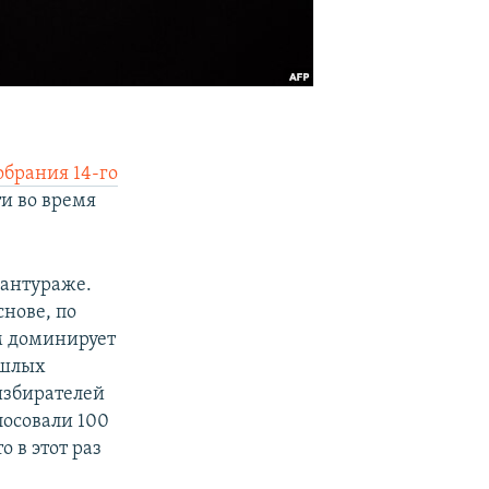
обрания 14-го
и во время
 антураже.
нове, по
м доминирует
ошлых
 избирателей
лосовали 100
 в этот раз