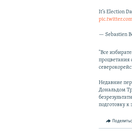
It’s Election 
pic.twitter.c
— Sebastien B
"Все избирате
процветания 
северокорейс
Недавние пе
Дональдом Тр
безрезультатн
подготовку к 
Поделить