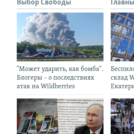
Выбор Свободы
Главны
"Может ударить, как бомба".
Беспил
Блогеры – о последствиях
склад W
атак на Wildberries
Екатер