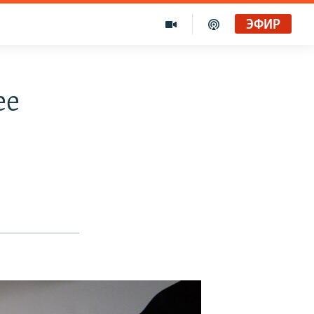
ЭФИР
ее