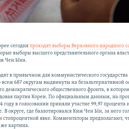
орее сегодня
проходят выборы Верховного народного с
торые выборы высшего представительного органа власт
м Чен Ына.
дят в привычном для коммунистического государства
 всем 687 округам выдвинуты на безальтернативной ос
го демократического общественного фронта, в которо
довая партия Кореи. По официальным данным, на пр
4 году в голосовании приняли участие 99,97 процента
е. В округе, где баллотировался Ким Чен Ын, за него го
и стопроцентной явке. Комментаторы предполагают, что
 же картина.