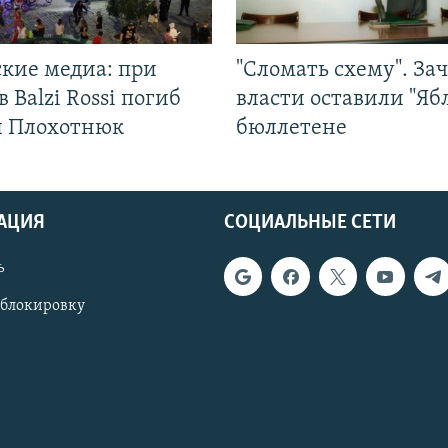
ские медиа: при
"Сломать схему". За
в Balzi Rossi погиб
власти оставили "Ябл
л Плохотнюк
бюллетене
АЦИЯ
СОЦИАЛЬНЫЕ СЕТИ
ь
 блокировку