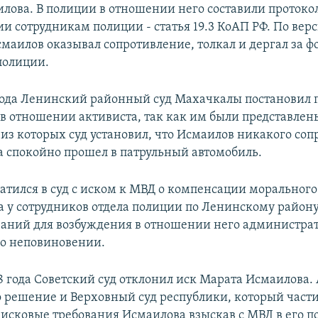
лова. В полиции в отношении него составили протокол
и сотрудникам полиции - статья 19.3 КоАП РФ. По вер
смаилов оказывал сопротивление, толкал и дергал за 
полиции.
года Ленинский районный суд Махачкалы постановил 
 в отношении активиста, так как им были представлен
 из которых суд установил, что Исмаилов никакого со
 а спокойно прошел в патрульный автомобиль.
атился в суд с иском к МВД о компенсации морального
 у сотрудников отдела полиции по Ленинскому район
ваний для возбуждения в отношении него администра
 о неповиновении.
18 года Советский суд отклонил иск Марата Исмаилова.
о решение и Верховный суд республики, который част
 исковые требования Исмаилова взыскав с МВД в его по