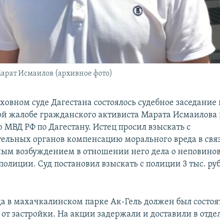
арат Исмаилов (архивное фото)
рховном суде Дагестана состоялось судебное заседание 
й жалобе гражданского активиста Марата Исмаилова 
 МВД РФ по Дагестану. Истец просил взыскать с
ельных органов компенсацию морального вреда в связ
ым возбуждением в отношении него дела о неповино
олиции. Суд постановил взыскать с полиции 3 тыс. руб
ода в махачкалинском парке Ак-Гель должен был состоя
 от застройки. На акции задержали и доставили в отде