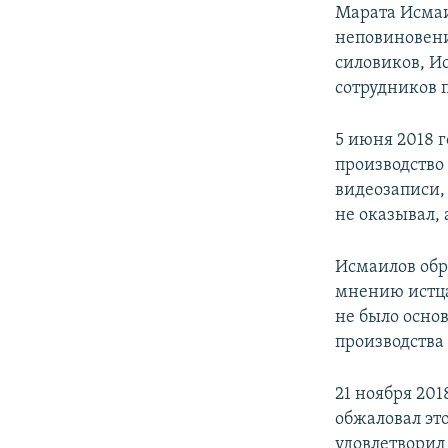
Марата Исмаи
неповиновени
силовиков, И
сотрудников 
5 июня 2018 
производство
видеозаписи,
не оказывал,
Исмаилов обр
мнению истца
не было осно
производства
21 ноября 20
обжаловал эт
удовлетворил