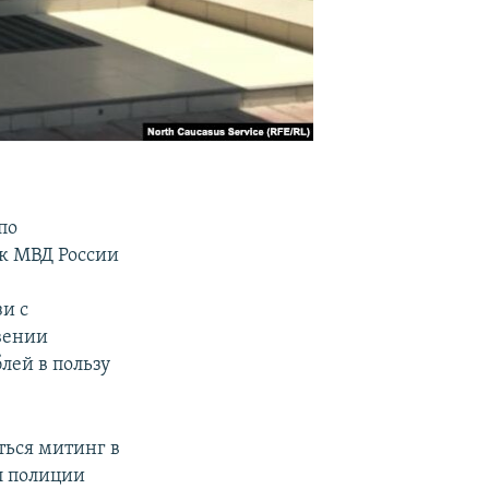
по
к МВД России
и с
вении
лей в пользу
ться митинг в
л полиции