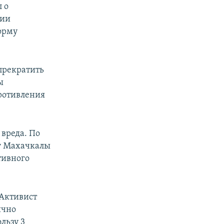
 о
сии
форму
прекратить
ы
противления
 вреда. По
у Махачкалы
тивного
 Активист
ично
льзу 3