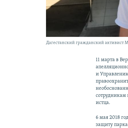
Дагестанский гражданский активист М
11 марта в Ве
апелляционно
и Управлению
правоохранит
необоснованн
сотрудникам п
истца.
6 мая 2018 г
защиту парка