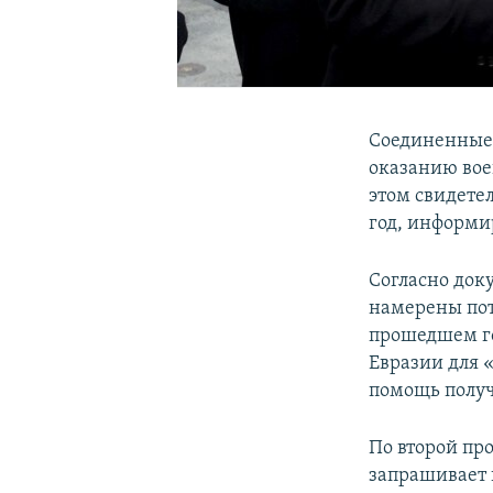
Соединенные
оказанию вое
этом свидете
год, информ
Согласно док
намерены пот
прошедшем го
Евразии для 
помощь получ
По второй пр
запрашивает 