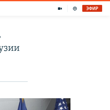
ЭФИР
ь
узии