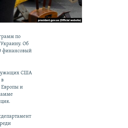
грамм по
 Украину. Об
20 финансовый
служащих США
 в
 Европы и
грамме
рция.
осдепартамент
Среди