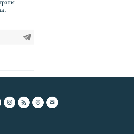
страны
ан,