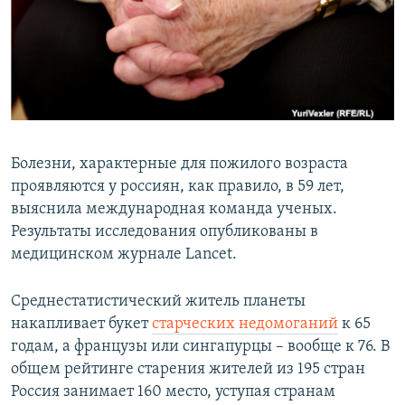
РАСПИСАНИЕ ВЕЩАНИЯ
ПОДПИШИТЕСЬ НА РАССЫЛКУ
СОЦИАЛЬНЫЕ СЕТИ
Болезни, характерные для пожилого возраста
проявляются у россиян, как правило, в 59 лет,
выяснила международная команда ученых.
Все сайты РСЕ/РС
Результаты исследования опубликованы в
медицинском журнале Lancet.
Среднестатистический житель планеты
накапливает букет
старческих недомоганий
к 65
годам, а французы или сингапурцы – вообще к 76. В
общем рейтинге старения жителей из 195 стран
Россия занимает 160 место, уступая странам