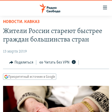
Ссылки
для
упрощенного
НОВОСТИ. КАВКАЗ
ПРОГРАММЫ
доступа
Жители России стареют быстрее
ПОДКАСТЫ
Вернуться
граждан большинства стран
к
АВТОРСКИЕ ПРОЕКТЫ
основному
13 марта 2019
ЦИТАТЫ СВОБОДЫ
содержанию
Вернутся
МНЕНИЯ
Поделиться
Читать без VPN
к
КУЛЬТУРА
главной
Приоритетный источник в Google
навигации
IDEL.РЕАЛИИ
Вернутся
КАВКАЗ.РЕАЛИИ
к
СЕВЕР.РЕАЛИИ
поиску
СИБИРЬ.РЕАЛИИ