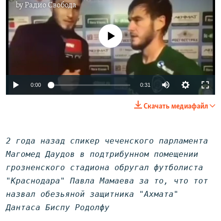
by
Радио Свобода
No media source currently available
0:00
0:31
Скачать медиафайл
2 года назад спикер чеченского парламента
Магомед Даудов в подтрибунном помещении
грозненского стадиона обругал футболиста
"Краснодара" Павла Мамаева за то, что тот
назвал обезьяной защитника "Ахмата"
Дантаса Биспу Родолфу