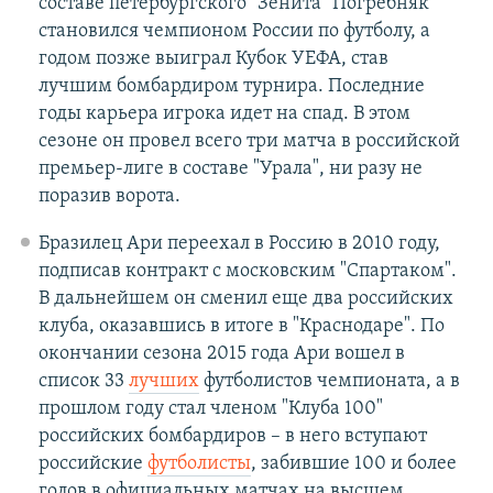
составе петербургского "Зенита" Погребняк
становился чемпионом России по футболу, а
годом позже выиграл Кубок УЕФА, став
лучшим бомбардиром турнира. Последние
годы карьера игрока идет на спад. В этом
сезоне он провел всего три матча в российской
премьер-лиге в составе "Урала", ни разу не
поразив ворота.
Бразилец Ари переехал в Россию в 2010 году,
подписав контракт с московским "Спартаком".
В дальнейшем он сменил еще два российских
клуба, оказавшись в итоге в "Краснодаре". По
окончании сезона 2015 года Ари вошел в
список 33
лучших
футболистов чемпионата, а в
прошлом году стал членом "Клуба 100"
российских бомбардиров – в него вступают
российские
футболисты
, забившие 100 и более
голов в официальных матчах на высшем