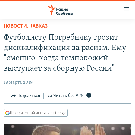
Ссылки
для
упрощенного
НОВОСТИ. КАВКАЗ
ПРОГРАММЫ
доступа
Футболисту Погребняку грозит
ПОДКАСТЫ
Вернуться
дисквалификация за расизм. Ему
к
АВТОРСКИЕ ПРОЕКТЫ
"смешно, когда темнокожий
основному
ЦИТАТЫ СВОБОДЫ
содержанию
выступает за сборную России"
Вернутся
МНЕНИЯ
к
18 марта 2019
КУЛЬТУРА
главной
Поделиться
Читать без VPN
навигации
IDEL.РЕАЛИИ
Вернутся
КАВКАЗ.РЕАЛИИ
к
Приоритетный источник в Google
СЕВЕР.РЕАЛИИ
поиску
СИБИРЬ.РЕАЛИИ