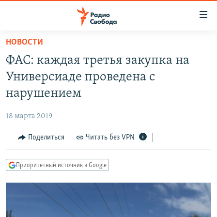
Ссылки
для
упрощенного
НОВОСТИ
ПРОГРАММЫ
доступа
ФАС: каждая третья закупка на
ПОДКАСТЫ
Вернуться
Универсиаде проведена с
к
АВТОРСКИЕ ПРОЕКТЫ
нарушением
основному
ЦИТАТЫ СВОБОДЫ
содержанию
18 марта 2019
Вернутся
МНЕНИЯ
к
Поделиться
Читать без VPN
КУЛЬТУРА
главной
навигации
IDEL.РЕАЛИИ
Приоритетный источник в Google
Вернутся
КАВКАЗ.РЕАЛИИ
к
СЕВЕР.РЕАЛИИ
поиску
СИБИРЬ.РЕАЛИИ