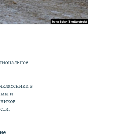
егиональное
иклассники в
ммы и
еников
сти.
гие