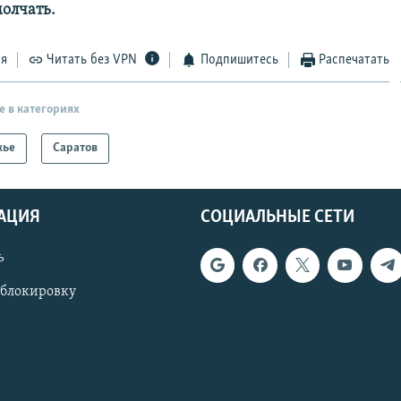
олчать.
ся
Читать без VPN
Подпишитесь
Распечатать
е в категориях
жье
Саратов
АЦИЯ
СОЦИАЛЬНЫЕ СЕТИ
ь
 блокировку