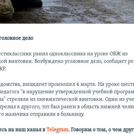
головное дело
естиклассник ранил одноклассника на уроке ОБЖ из
ой винтовки. Возбуждено уголовное дело, сообщает р
КР.
домства, инцидент произошел 4 марта. На уроке шест
педагога "в нарушение утвержденной учебной програ
на" стреляли из пневматической винтовки. Один из уч
релил в другого, тот был ранен в область нижней челю
о мальчика отправили в больницу.
сь на наш канал в
Telegram
. Говорим о том, о чем дру