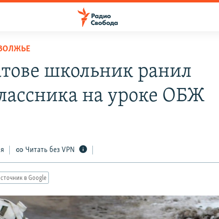
ОВОЛЖЬЕ
атове школьник ранил
лассника на уроке ОБЖ
ся
Читать без VPN
сточник в Google