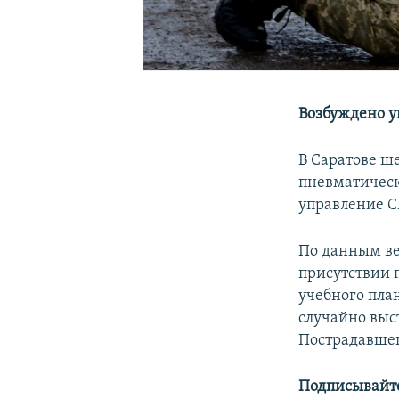
Возбуждено у
В Саратове ш
пневматическ
управление С
По данным ве
присутствии 
учебного пла
случайно выст
Пострадавшег
Подписывайте